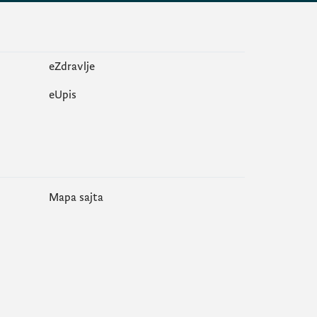
eZdravlje
еUpis
Mapa sajta