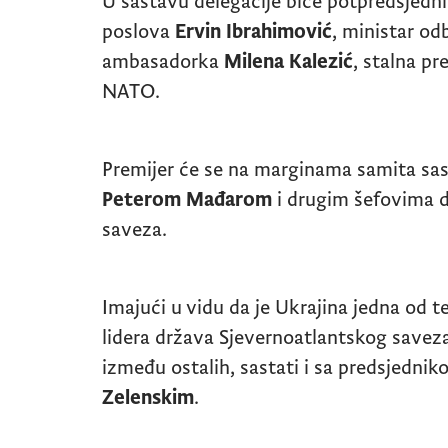
U sastavu delegacije biće potpredsjedni
poslova
Ervin Ibrahimović
, ministar o
ambasadorka
Milena Kalezić
, stalna pr
NATO.
Premijer će se na marginama samita sas
Peterom Mađarom
i drugim šefovima 
saveza.
Imajući u vidu da je Ukrajina jedna od 
lidera država Sjevernoatlantskog saveza
između ostalih, sastati i sa predsjedni
Zelenskim
.