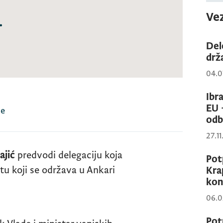
Vez
.
Del
drž
04.0
Ibr
EU 
re
odb
27.1
ajić
predvodi delegaciju koja
Pot
tu koji se održava u Ankari
Kra
kon
06.0
Pot