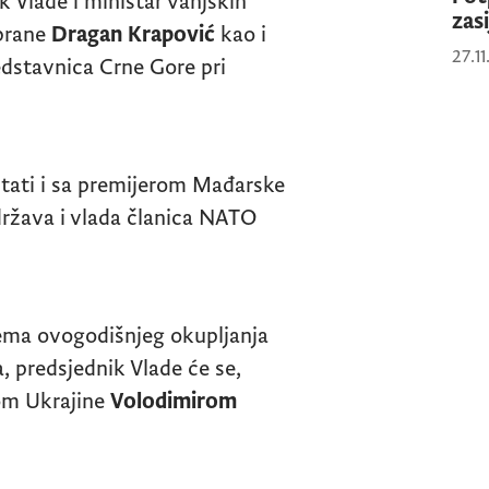
k Vlade i ministar vanjskih
zas
dbrane
Dragan Krapović
kao i
27.1
edstavnica Crne Gore pri
tati i sa premijerom Mađarske
država i vlada članica NATO
tema ovogodišnjeg okupljanja
, predsjednik Vlade će se,
kom Ukrajine
Volodimirom