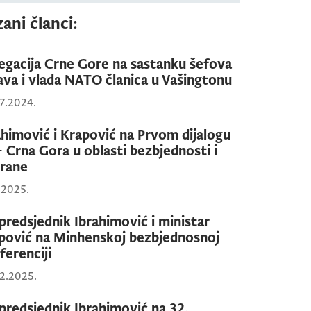
ani članci:
egacija Crne Gore na sastanku šefova
ava i vlada NATO članica u Vašingtonu
7.2024.
ahimović i Krapović na Prvom dijalogu
- Crna Gora u oblasti bezbjednosti i
rane
1.2025.
predsjednik Ibrahimović i ministar
pović na Minhenskoj bezbjednosnoj
ferenciji
2.2025.
predsjednik Ibrahimović na 32.