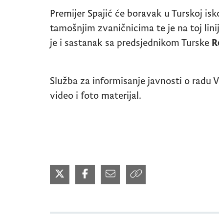
Premijer Spajić će boravak u Turskoj isko
tamošnjim zvaničnicima te je na toj liniji
je i sastanak sa predsjednikom Turske
R
Služba za informisanje javnosti o radu 
video i foto materijal.