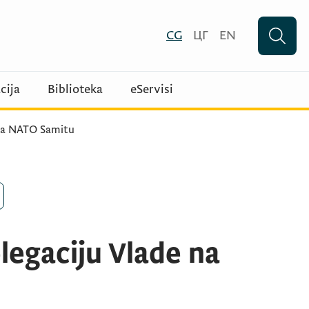
CG
ЦГ
EN
cija
Biblioteka
eServisi
 na NATO Samitu
legaciju Vlade na