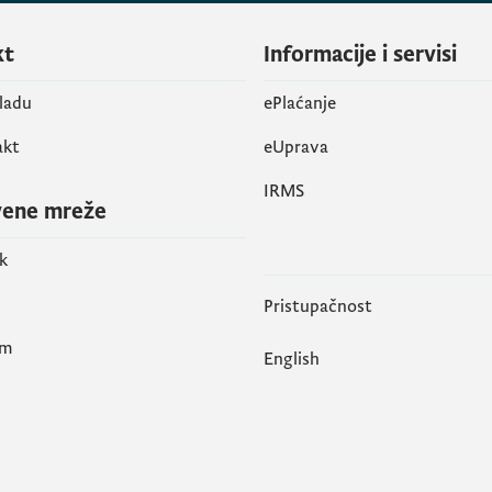
kt
Informacije i servisi
vladu
ePlaćanje
akt
eUprava
IRMS
vene mreže
k
Pristupačnost
am
English