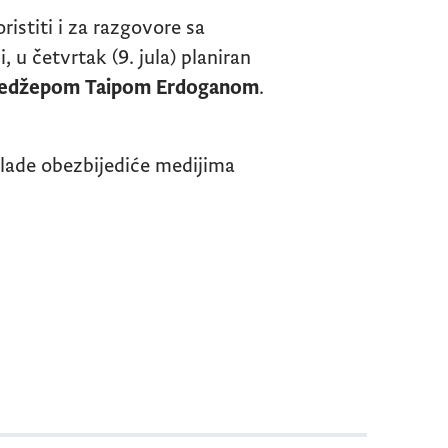
ristiti i za razgovore sa
, u četvrtak (9. jula) planiran
edžepom
Taipom Erdoganom
.
Vlade obezbijediće medijima