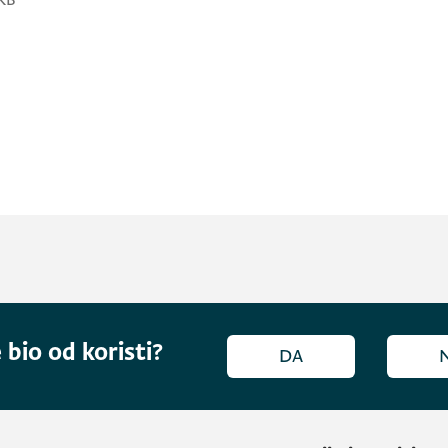
KB
 bio od koristi?
DA