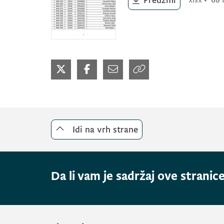
Preuzmi
xlsx
•
68 
Idi na vrh strane
Da li vam je sadržaj ove stranice