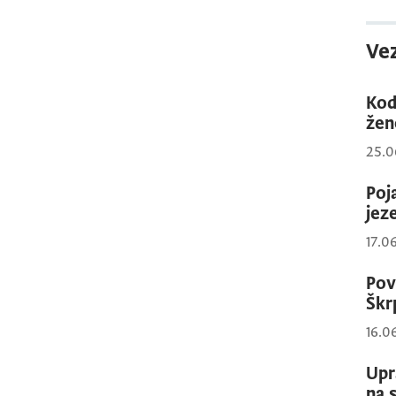
Vez
Kod
žen
25.0
Poj
jez
17.0
Pov
Škr
16.0
Upr
na 