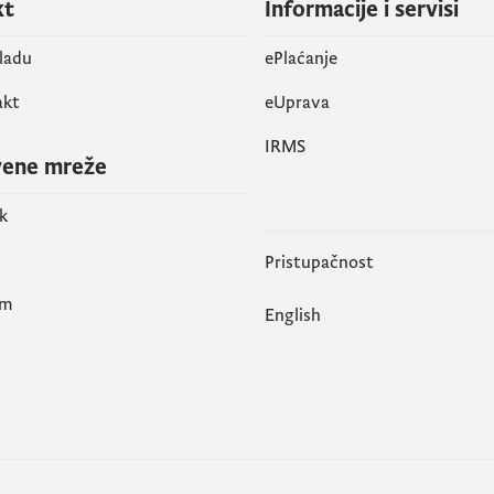
kt
Informacije i servisi
vladu
ePlaćanje
akt
eUprava
IRMS
vene mreže
k
Pristupačnost
am
English