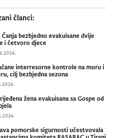
ani članci:
 Čanja bezbjedno evakuisane dvije
e i četvoro djece
6.2026.
ačane interresorne kontrole na moru i
eru, cilj bezbjedna sezona
6.2026.
rijeđena žena evakuisana sa Gospe od
pjela
6.2026.
ava pomorske sigurnosti učestvovala
sastancima komiteta RASARAC u Tirani