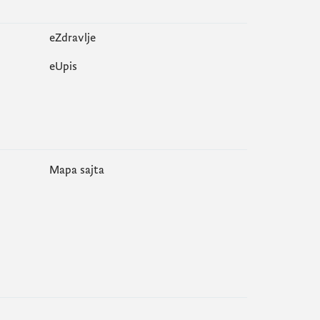
eZdravlje
еUpis
Mapa sajta