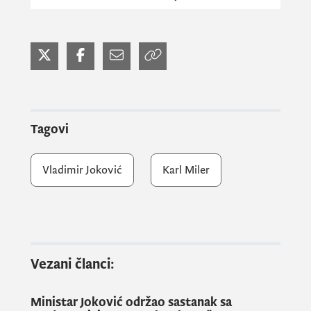
Ambasador je čestitao ministru Jokoviću
stupanje na dužnost, te izrazio uvjerenje da
će tokom njegovog mandata nastaviti i
unaprijediti saradnju.
Tagovi
Vladimir Joković
Karl Miler
Vezani članci:
Ministar Joković održao sastanak sa