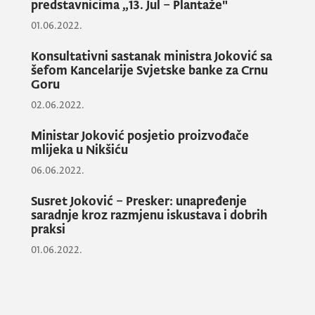
predstavnicima „13. Jul – Plantaže"
Ministar Joković je izrazio zadovoljstvo
01.06.2022.
povodom održanog sastanka i ocijenio da će
Konsultativni sastanak ministra Joković sa
dalja
saradnja doprinijeti unapređenju
šefom Kancelarije Svjetske banke za Crnu
odnosa dvije prijateljske zemlje
, pri čemu je
Goru
ukazao na potencijal za
povećanje
02.06.2022.
investicija u poljoprivredno-prehrambenoj
industriji
, uz isticanje da će Vlada Crne Gore
Ministar Joković posjetio proizvođače
mlijeka u Nikšiću
kreirati povoljan okvir da ih podrži.
06.06.2022.
Susret Joković – Presker: unapređenje
Joković
je upoznao ambasadora sa
saradnje kroz razmjenu iskustava i dobrih
sprovedenim i razvojnim aktivnostima na
praksi
polju poljoprivrede, šumarstva i
01.06.2022.
vodoprivrede, kao i sa trenutnim statusom
ispunjavanja agende pregovaračkih poglavlja
11,12 i 13 na polju pregovora iz oblasti