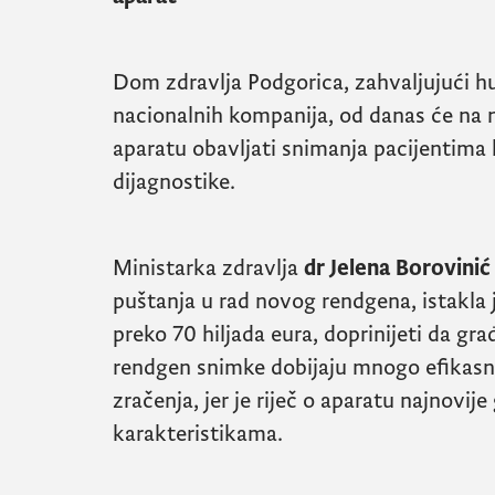
Dom zdravlja Podgorica, zahvaljujući h
nacionalnih kompanija, od danas će na
aparatu obavljati snimanja pacijentima 
dijagnostike.
Ministarka zdravlja
dr Jelena Borovinić
puštanja u rad novog rendgena, istakla j
preko 70 hiljada eura, doprinijeti da g
rendgen snimke dobijaju mnogo efikasn
zračenja, jer je riječ o aparatu najnovij
karakteristikama.