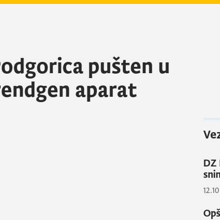
odgorica pušten u
 rendgen aparat
Vez
DZ 
sni
12.10
Opšt