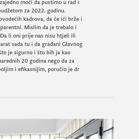
zajedno moći da pustimo u rad i
 budžetom za 2022. godinu.
ovodećih kadrova, da će ići brže i
parentni. Mislim da je trebalo i
 li oni prije nas nisu htjeli ili
parat sada tu i da građani Glavnog
o je sigurno i što bih ja kao
e narednih 20 godina nego da za
ljim i efikasnijim, poručio je dr