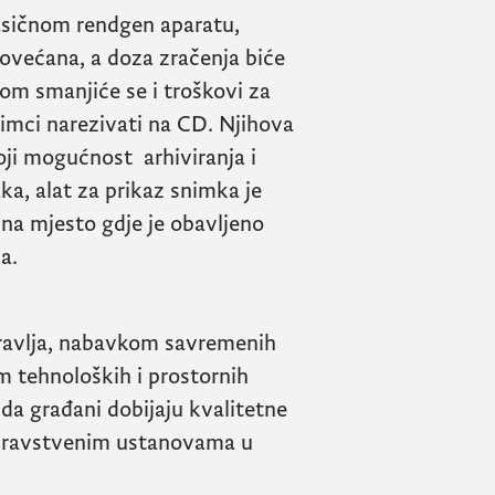
asičnom rendgen aparatu,
ovećana, a doza zračenja biće
m smanjiće se i troškovi za
imci narezivati na CD. Njihova
oji mogućnost arhiviranja i
a, alat za prikaz snimka je
 na mjesto gdje je obavljeno
a.
dravlja, nabavkom savremenih
m tehnoloških i prostornih
 da građani dobijaju kvalitetne
zdravstvenim ustanovama u