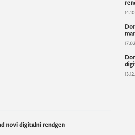
ren
14.10
Dom
ma
17.0
Dom
dig
13.12
d novi digitalni rendgen