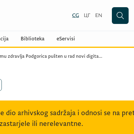
CG
ЦГ
EN
cija
Biblioteka
eServisi
u zdravlja Podgorica pušten u rad novi digita
...
je dio arhivskog sadržaja i odnosi se na p
astarjele ili nerelevantne.