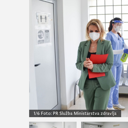
1/6
Foto:
PR Služba Ministarstva zdravlja