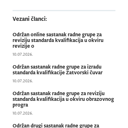
inkluzivnog obrazovanja i održive zelene
ekonomije.
Vezani članci:
Okruglom stolu su prisustvovali
Održan online sastanak radne grupe za
predstavnici: Ministarstva prosvjete, nauke i
reviziju standarda kvalifikacija u okviru
revizije o
inovacija, Zavoda za školstvo, Zavoda za
zapošljavanje, Unije poslodavaca i
10.07.2026.
Kancelarije UNICEF-a u Podgorici.
Održan sastanak radne grupe za izradu
standarda kvalifikacije Zatvorski čuvar
10.07.2026.
Kao predstavnici projektnog tima, okruglom
stolu su prisustvovali predstavnici: APRO
Održan sastanak radne grupe za reviziju
Formazione, Italija, Build Green Group,
standarda kvalifikacija u okviru obrazovnog
progra
Albanija, Srednjeg obrazovnog centra
10.07.2026.
Ljubljana, Slovenija i Srednje mješovite škole
“Danilo Kiš” Budva.
Održan drugi sastanak radne grupe za