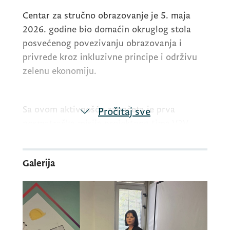
Centar za stručno obrazovanje je 5. maja
2026. godine bio domaćin okruglog stola
posvećenog povezivanju obrazovanja i
privrede kroz inkluzivne principe i održivu
zelenu ekonomiju.
Sa ovom aktivnošću započeta je prva
Pročitaj sve
posmatračka misija projektnog tima V2V
IDEA u Crnoj Gori.
Galerija
Cilj je bio da se socijalni partneri i sve
zainteresovane strane upoznaju sa
aktivnostima i očekivanim rezultatima ovog
projekta, kako bi od početka bili uključeni i