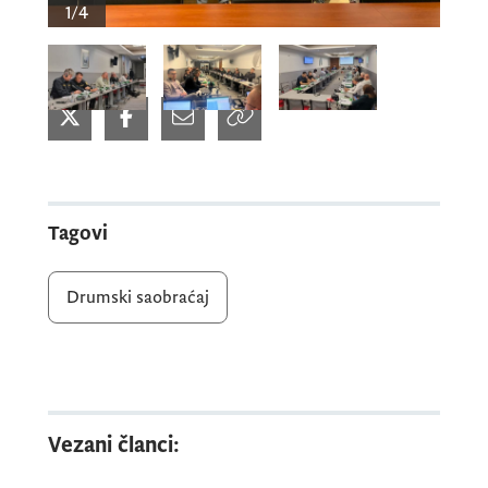
1/4
Obuku su sproveli eksperti iz predmetnih
oblasti
Krzysztof Nowak
iz
Poljske
,
Spasoje
Micić
iz
Bosne i Hercegovine
i
prof. dr
Milanko Damjanović
iz
Crne
Gore
.
Tagovi
Drumski saobraćaj
Vezani članci: