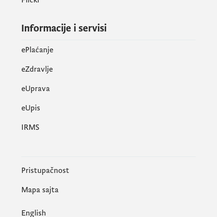
Informacije i servisi
ePlaćanje
eZdravlje
eUprava
еUpis
IRMS
Pristupačnost
Mapa sajta
English