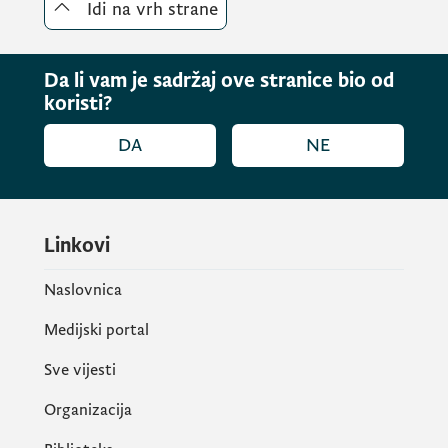
Idi na vrh strane
Da li vam je sadržaj ove stranice bio od
koristi?
DA
NE
Linkovi
Naslovnica
Medijski portal
Sve vijesti
Organizacija