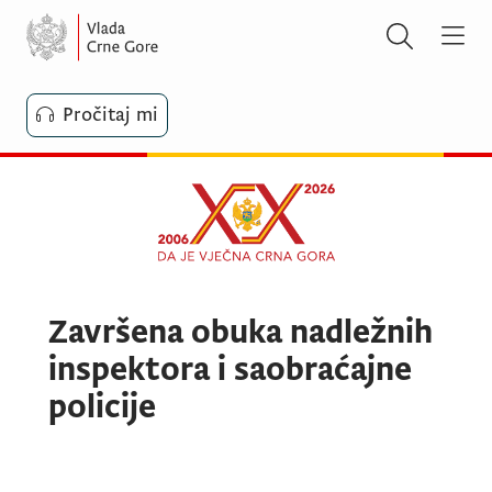
Pročitaj mi
Završena obuka nadležnih
inspektora i saobraćajne
policije