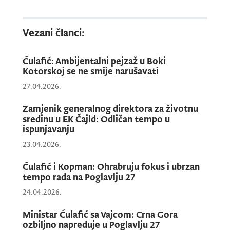
Autor najboljeg rada dobiće sertifikat i
novčanu nagradu u iznosu od 3.000,00 EUR.
Vezani članci:
Ćulafić: Ambijentalni pejzaž u Boki
PRIJAVA ZA KONKURS ZA DODJELU ZELENE
Kotorskoj se ne smije narušavati
NAGRADE
27.04.2026.
Zamjenik generalnog direktora za životnu
sredinu u EK Čajld: Odličan tempo u
ispunjavanju
23.04.2026.
Ćulafić i Kopman: Ohrabruju fokus i ubrzan
tempo rada na Poglavlju 27
24.04.2026.
Ministar Ćulafić sa Vajcom: Crna Gora
ozbiljno napreduje u Poglavlju 27