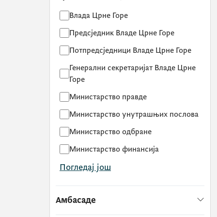
Влада Црне Горе
Предсједник Владе Црне Горе
Потпредсједници Владе Црне Горе
Генерални секретаријат Владе Црне
Горе
Министарство правде
Министарство унутрашњих послова
Министарство одбране
Министарство финансија
Погледај још
Амбасаде