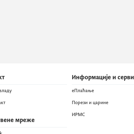
кт
Информације и серв
 владу
eПлаћање
акт
Порези и царине
ИРМС
вене мреже
k