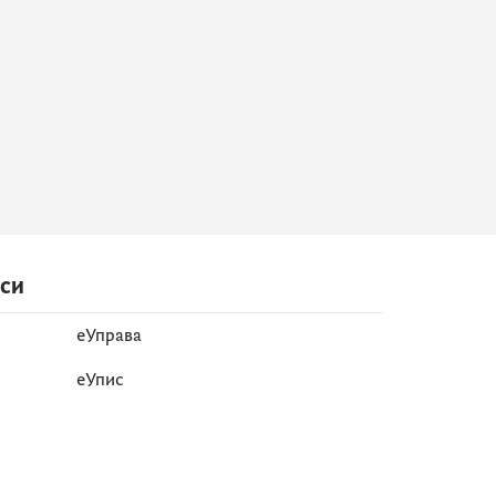
иси
еУправа
eУпис