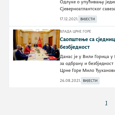
Одлуке о упућивању једин
Сјеверноатлантског савез
17.12.2021.
ВИЈЕСТИ
ВЛАДА ЦРНЕ ГОРЕ
Саопштење са сједнице
безбједност
Данас је у Вили Горица у
за одбрану и безбједност 
Црне Горе Мило Ђуканови
26.08.2021.
ВИЈЕСТИ
1