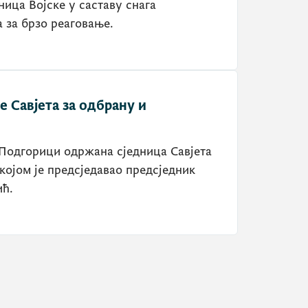
ица Војске у саставу снага
а за брзо реаговање.
 Савјета за одбрану и
 Подгорици одржана сједница Савјета
којом је предсједавао предсједник
ћ.