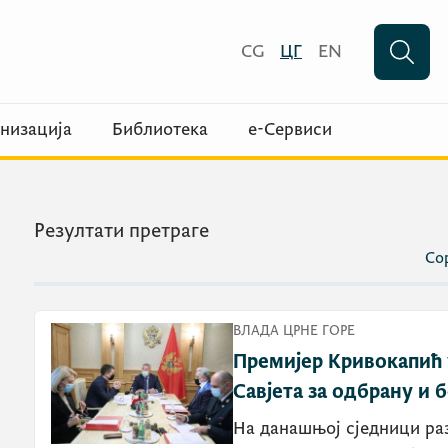
CG
ЦГ
EN
низација
Библиотека
е-Сервиси
Резултати претраге
Сор
ВЛАДА ЦРНЕ ГОРЕ
Премијер Кривокапић 
Савјета за одбрану и 
На данашњој сједници раз