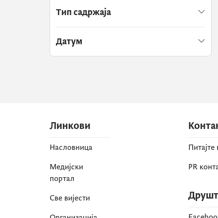
Тип садржаја
Датум
Линкови
Конта
Насловница
Питајте
Медијски
PR конт
портал
Друшт
Све вијести
Faceboo
Организација