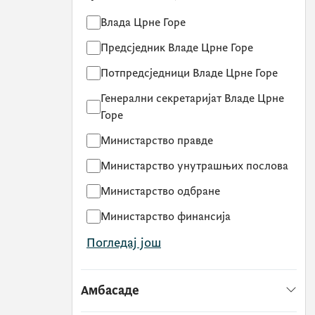
Влада Црне Горе
Предсједник Владе Црне Горе
Потпредсједници Владе Црне Горе
Генерални секретаријат Владе Црне
Горе
Министарство правде
Министарство унутрашњих послова
Министарство одбране
Министарство финансија
Погледај још
Амбасаде