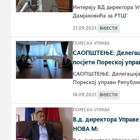
Интервју ВД директора У
Дамјановића за РТЦГ
21.09.2021.
ВИЈЕСТИ
ПОРЕСКА УПРАВА
САОПШТЕЊЕ: Делегациј
посјети Пореској упр
САОПШТЕЊЕ: Делегација У
Пореској управи
14.09.2021.
ВИЈЕСТИ
ПОРЕСКА УПРАВА
В.д. директора Управе
НОВА М: