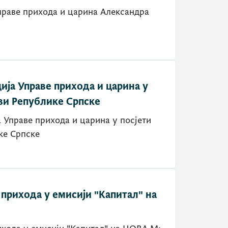
праве прихода и царина Александра
а Управе прихода и царина у
ави Републике Српске
праве прихода и царина у посјети
 Републике Српске
 прихода у емисији "Капитал" на