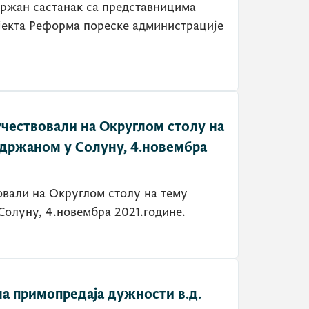
држан састанак са представницима
ојекта Реформа пореске администрације
учествовали на Округлом столу на
одржаном у Солуну, 4.новембра
повезивања на Западном Балкану, одржаном у Солуну, 4.новембра 2021.године.
примопредаја дужности в.д.