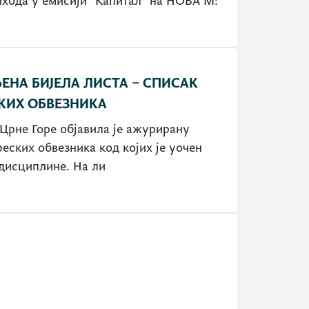
ихода у емисији "Капитал" на НОВА М:
НА БИЈЕЛА ЛИСТА – СПИСАК
КИХ ОБВЕЗНИКА
Црне Горе објавила је ажурирану
еских обвезника код којих је уочен
дисциплине. На ли