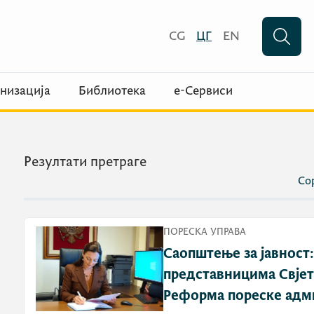
CG
ЦГ
EN
низација
Библиотека
е-Сервиси
Резултати претраге
Сор
ПОРЕСКА УПРАВА
Саопштење за јавност
представницима Свјетс
Реформа пореске адми