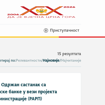
Приступачност
15
резултата
тирај по:
Релевантности
/
Најновије
/
Најчитаније
: Одржан састанак са
ке банке у вези пројекта
нистрације (РАРП)