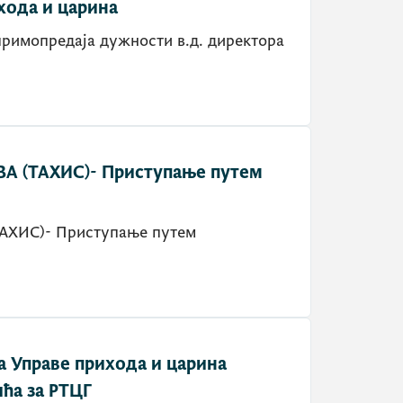
хода и царина
мопредаја дужности в.д. директора
А (ТАXИС)- Приступање путем
XИС)- Приступање путем
а Управе прихода и царина
ћа за РТЦГ