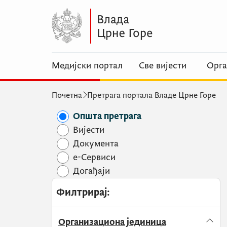
Медијски портал
Све вијести
Орга
Почетна
Претрага портала Владе Црне Горе
Општа претрага
Вијести
Документа
e-Сервиси
Догађаји
Филтрирај
:
Организациона јединица