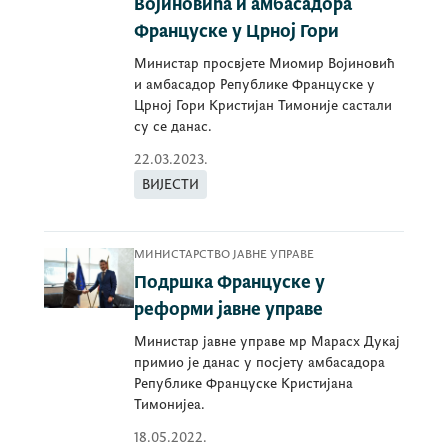
Војиновића и амбасадора
Француске у Црној Гори
Министар просвјете Миомир Војиновић
и амбасадор Републике Француске у
Црној Гори Кристијан Тимоније састали
су се данас.
22.03.2023.
ВИЈЕСТИ
МИНИСТАРСТВО ЈАВНЕ УПРАВЕ
Подршка Француске у
реформи јавне управе
Министар јавне управе мр Марасх Дукај
примио је данас у посјету амбасадора
Републике Француске Кристијана
Тимонијеа.
18.05.2022.