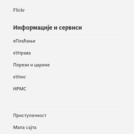
Flickr
Информације и сервиси
eПлаћање
еУправа
Порези и царине
eУпис
ИРМС
Приступачност
Мапа сајта