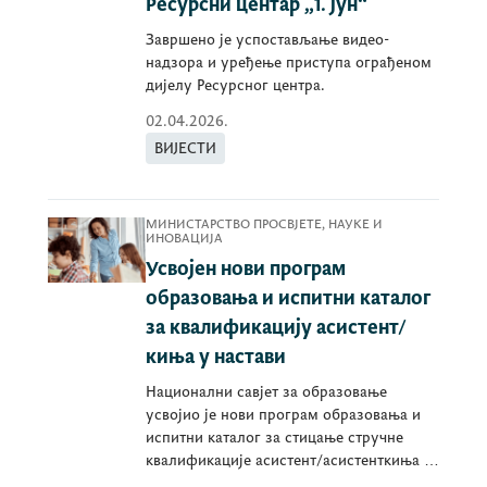
Ресурсни центар „1. јун“
Завршено је успостављање видео-
надзора и уређење приступа ограђеном
дијелу Ресурсног центра.
02.04.2026.
ВИЈЕСТИ
МИНИСТАРСТВО ПРОСВЈЕТЕ, НАУКЕ И
ИНОВАЦИЈА
Усвојен нови програм
образовања и испитни каталог
за квалификацију асистент/
киња у настави
Национални савјет за образовање
усвојио је нови програм образовања и
испитни каталог за стицање стручне
квалификације асистент/асистенткиња у
настави.