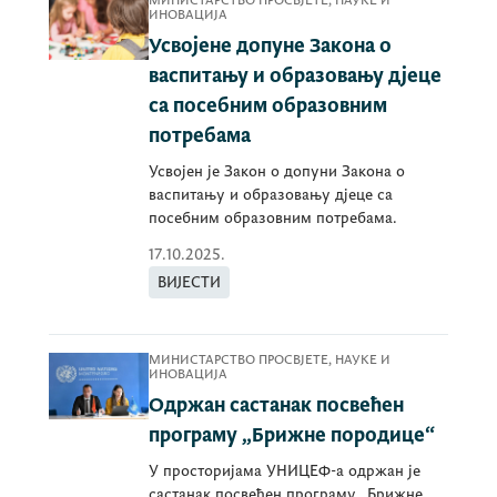
ИНОВАЦИЈА
Усвојене допуне Закона о
васпитању и образовању дјеце
са посебним образовним
потребама
Усвојен је Закон о допуни Закона о
васпитању и образовању дјеце са
посебним образовним потребама.
17.10.2025.
ВИЈЕСТИ
МИНИСТАРСТВО ПРОСВЈЕТЕ, НАУКЕ И
ИНОВАЦИЈА
Одржан састанак посвећен
програму „Брижне породице“
У просторијама УНИЦЕФ-а одржан је
састанак посвећен програму „Брижне