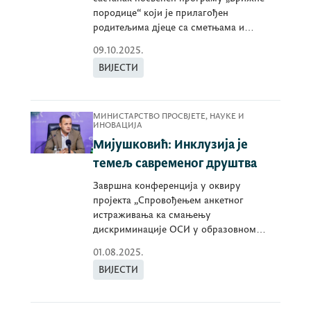
породице“ који је прилагођен
родитељима дјеце са сметњама и
тешкоћама у развоју.
09.10.2025.
ВИЈЕСТИ
МИНИСТАРСТВО ПРОСВЈЕТЕ, НАУКЕ И
ИНОВАЦИЈА
Мијушковић: Инклузија је
темељ савременог друштва
Завршна конференција у оквиру
пројекта „Спровођењем анкетног
истраживања ка смањењу
дискриминације ОСИ у образовном
систему“.
01.08.2025.
ВИЈЕСТИ