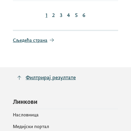
1
2
3
4
5
6
Сљедећа страна
Филтрирај резултате
Линкови
Насловница
Медијски портал