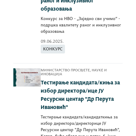
раног и инклузивног
образовања
Конкурс за НВО - „Заједно сви учимо“ -
подршка квалитету раног и инклузивног
образовања
09.06.2025.
КОНКУРС
МИНИСТАРСТВО ПРОСВЈЕТЕ, НАУКЕ И
ИНОВАЦИЈА
Тестирање кандидата/киња за
избор директора/ице ЈУ
Ресурсни центар "Др Перута
Ивановић"
Тестирање кандидата/кандидаткиња за
избор директора/директорице ЈУ
Ресурсни центар "Др Перута Ивановић",