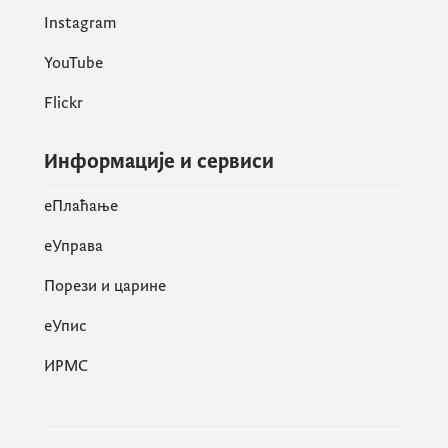
Instagram
YouTube
Flickr
Информације и сервиси
eПлаћање
еУправа
Порези и царине
eУпис
ИРМС