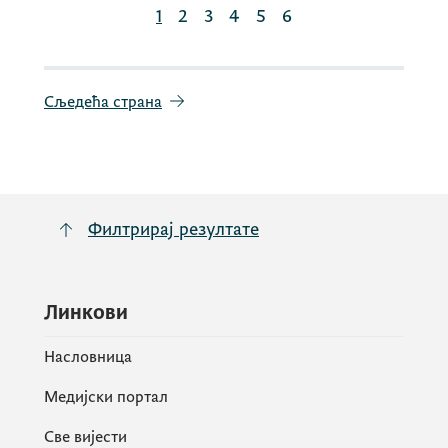
1
2
3
4
5
6
Сљедећа страна
Филтрирај резултате
Линкови
Насловница
Медијски портал
Све вијести