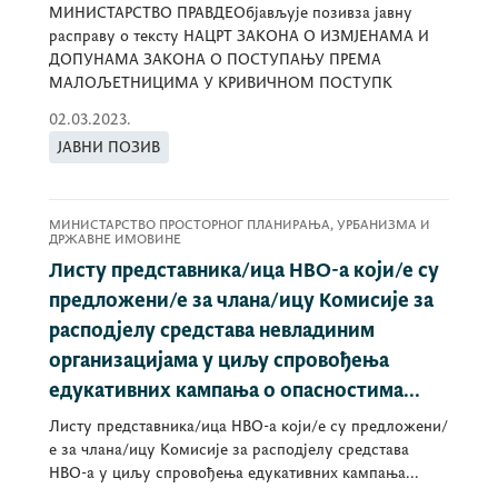
МИНИСТАРСТВО ПРАВДЕОбјављује позивза јавну
расправу о тексту НАЦРТ ЗАКОНА О ИЗМЈЕНАМА И
ДОПУНАМА ЗАКОНА О ПОСТУПАЊУ ПРЕМА
МАЛОЉЕТНИЦИМА У КРИВИЧНОМ ПОСТУПК
02.03.2023.
ЈАВНИ ПОЗИВ
МИНИСТАРСТВО ПРОСТОРНОГ ПЛАНИРАЊА, УРБАНИЗМА И
ДРЖАВНЕ ИМОВИНЕ
Листу представника/ица НВО-а који/е су
предложени/е за члана/ицу Комисије за
расподјелу средстава невладиним
организацијама у циљу спровођења
едукативних кампања о опасностима...
Листу представника/ица НВО-а који/е су предложени/
е за члана/ицу Комисије за расподјелу средстава
НВО-а у циљу спровођења едукативних кампања...