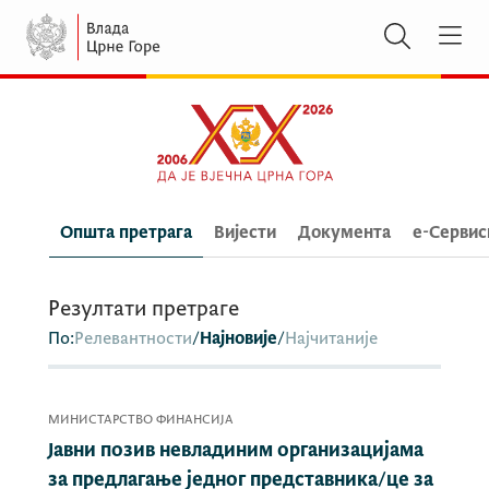
Општа претрага
Вијести
Документа
e-Сервис
Резултати претраге
По:
Релевантности
/
Најновије
/
Најчитаније
МИНИСТАРСТВО ФИНАНСИЈА
Јавни позив невладиним организацијама
за предлагање једног представника/це за