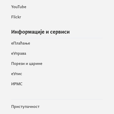
YouTube
Flickr
Информације и сервиси
eПлаћање
еУправа
Порези и царине
eУпис
ИРМС
Приступачност