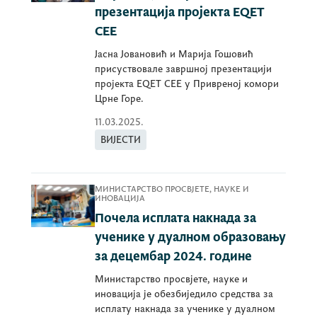
презентација пројекта ЕQЕТ
СЕЕ
Јасна Јовановић и Марија Гошовић
присуствовале завршној презентацији
пројекта ЕQЕТ СЕЕ у Привреној комори
Црне Горе.
11.03.2025.
ВИЈЕСТИ
МИНИСТАРСТВО ПРОСВЈЕТЕ, НАУКЕ И
ИНОВАЦИЈА
Почела исплата накнада за
ученике у дуалном образовању
за децембар 2024. године
Министарство просвјете, науке и
иновација је обезбиједило средства за
исплату накнада за ученике у дуалном