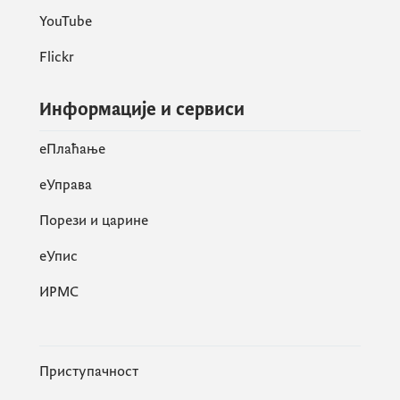
YouTube
Flickr
Информације и сервиси
eПлаћање
еУправа
Порези и царине
eУпис
ИРМС
Приступачност