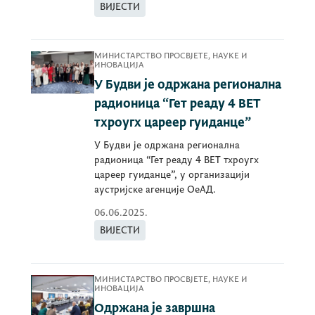
ВИЈЕСТИ
МИНИСТАРСТВО ПРОСВЈЕТЕ, НАУКЕ И
ИНОВАЦИЈА
У Будви је одржана регионална
радионица “Гет реадy 4 ВЕТ
тхроугх цареер гуиданце”
У Будви је одржана регионална
радионица “Гет реадy 4 ВЕТ тхроугх
цареер гуиданце”, у организацији
аустријске агенције ОеАД.
06.06.2025.
ВИЈЕСТИ
МИНИСТАРСТВО ПРОСВЈЕТЕ, НАУКЕ И
ИНОВАЦИЈА
Одржана је завршна