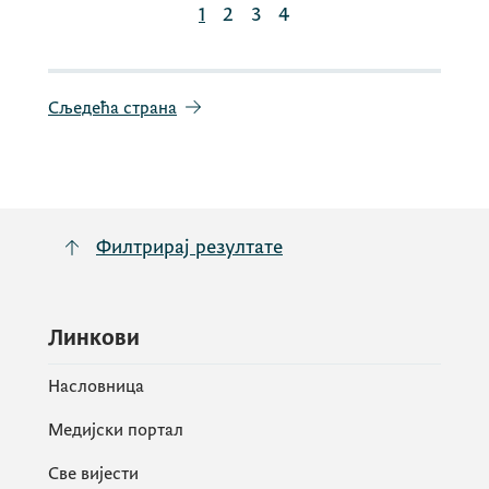
1
2
3
4
Сљедећа страна
Филтрирај резултате
Линкови
Насловница
Медијски портал
Све вијести