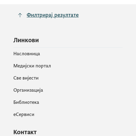
Филтрирај резултате
Линкови
Насловница
Медијски портал
Све вијести
Организација
Библиотека
еСервиси
Контакт