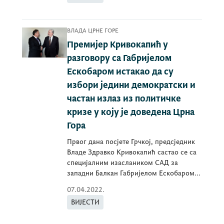
ВЛАДА ЦРНЕ ГОРЕ
Премијер Кривокапић у
разговору са Габријелом
Ескобаром истакао да су
избори једини демократски и
частан излаз из политичке
кризе у коју је доведена Црна
Гора
Првог дана посјете Грчкој, предсједник
Владе Здравко Кривокапић састао се са
специјалним изаслаником САД за
западни Балкан Габријелом Ескобаром...
07.04.2022.
ВИЈЕСТИ