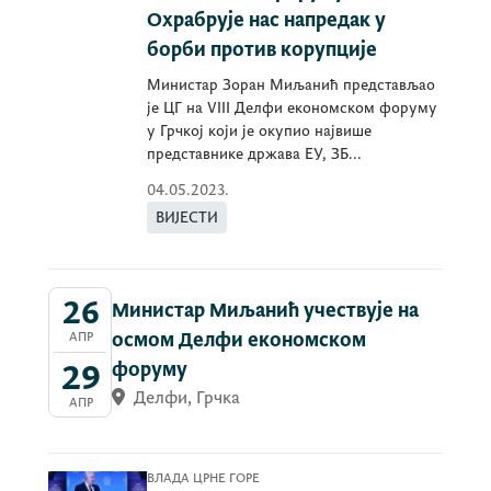
Охрабрује нас напредак у
борби против корупције
Министар Зоран Миљанић представљао
је ЦГ на VIII Делфи економском форуму
у Грчкој који је окупио највише
представнике држава ЕУ, ЗБ...
04.05.2023.
ВИЈЕСТИ
26
Министар Миљанић учествује на
АПР
осмом Делфи економском
29
форуму
Делфи, Грчка
АПР
ВЛАДА ЦРНЕ ГОРЕ