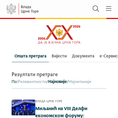
Општа претрага
Вијести
Документа
e-Сервис
Резултати претраге
По:
Релевантности
/
Најновије
/
Најчитаније
ВЛАДА ЦРНЕ ГОРЕ
Миљанић на VIII Делфи
економском форуму: