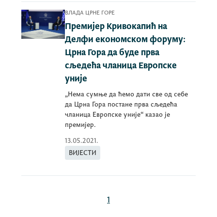
ВЛАДА ЦРНЕ ГОРЕ
Премијер Кривокапић на
Делфи економском форуму:
Црна Гора да буде прва
сљедећа чланица Европске
уније
„Нема сумње да ћемо дати све од себе
да Црна Гора постане прва сљедећа
чланица Европске уније“ казао је
премијер.
13.05.2021.
ВИЈЕСТИ
1