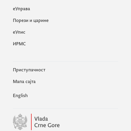
еУправа
Порези и царине
eУпис
ИРМС
Приступачност
Мапа сајта
English