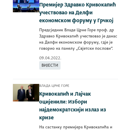
Премијер Здравко Кривокапић
учествовао на Делфи
економском форуму у Грчкој
Предсједник Владе Црне Горе проф. др
Здравко Кривокапић учествовао је данас
на Делфи економском форуму, гдје је
говорио на панелу „Свјетски послови“.
09.04.2022.
ВИЈЕСТИ
ВЛАДА ЦРНЕ ГОРЕ
Кривокапић и Лајчак
оцијенили: Избори
најдемократскији излаз из
кризе
На састанку премијера Кривокапића и