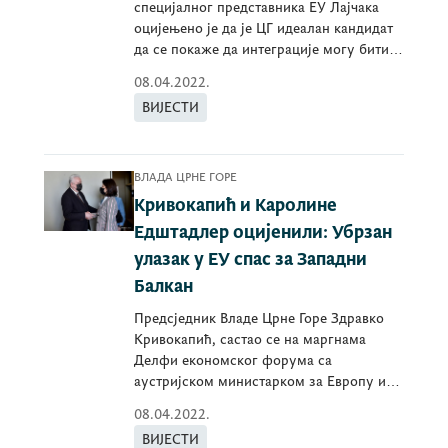
специјалног представника ЕУ Лајчака
оцијењено је да је ЦГ идеалан кандидат
да се покаже да интеграције могу бити
убрзане
08.04.2022.
ВИЈЕСТИ
ВЛАДА ЦРНЕ ГОРЕ
Кривокапић и Каролине
Едштадлер оцијенили: Убрзан
улазак у ЕУ спас за Западни
Балкан
Предсједник Владе Црне Горе Здравко
Кривокапић, састао се на маргнама
Делфи економског форума са
аустријском министарком за Европу и
устав, Каролине Едштадлер
08.04.2022.
ВИЈЕСТИ