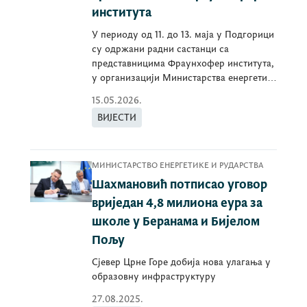
института
У периоду од 11. до 13. маја у Подгорици
су одржани радни састанци са
представницима Фраунхофер института,
у организацији Министарства енергетике
и рударства.
15.05.2026.
ВИЈЕСТИ
МИНИСТАРСТВО ЕНЕРГЕТИКЕ И РУДАРСТВА
Шахмановић потписао уговор
вриједан 4,8 милиона еура за
школе у Беранама и Бијелом
Пољу
Сјевер Црне Горе добија нова улагања у
образовну инфраструктуру
27.08.2025.