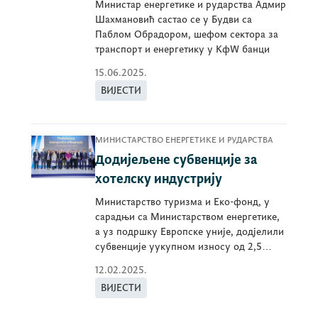
Министар енергетике и рударства Адмир
Шахмановић састао се у Будви са
Паблом Обрадором, шефом сектора за
транспорт и енергетику у КфW банци
15.06.2025.
ВИЈЕСТИ
МИНИСТАРСТВО ЕНЕРГЕТИКЕ И РУДАРСТВА
Додијељене субвенције за
хотелску индустрију
Министарство туризма и Еко-фонд, у
сарадњи са Министарством енергетике,
а уз подршку Европске уније, додјелили
субвенције уукупном износу од 2,5
милиона еура
12.02.2025.
ВИЈЕСТИ