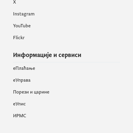
X
Instagram
YouTube
Flickr
Информације и сервиси
eПлаћање
еУправа
Порези и царине
eУпис
ИРМС