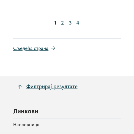
1
2
3
4
Сљедећа страна
Филтрирај резултате
Линкови
Насловница