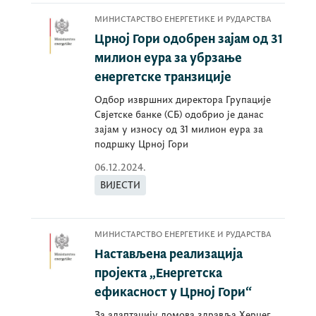
МИНИСТАРСТВО ЕНЕРГЕТИКЕ И РУДАРСТВА
Црној Гори одобрен зајам од 31
милион еура за убрзање
енергетске транзиције
Одбор извршних директора Групације
Свјетске банке (СБ) одобрио је данас
зајам у износу од 31 милион еура за
подршку Црној Гори
06.12.2024.
ВИЈЕСТИ
МИНИСТАРСТВО ЕНЕРГЕТИКЕ И РУДАРСТВА
Настављена реализација
пројекта „Енергетска
ефикасност у Црној Гори“
За адаптацију домова здравља Херцег