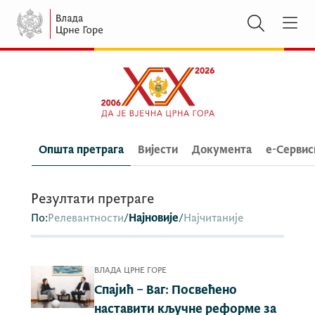
Општа претрага
Вијести
Документа
e-Сервис
Резултати претраге
По:
Релевантности
/
Најновије
/
Најчитаније
ВЛАДА ЦРНЕ ГОРЕ
Спајић – Ваг: Посвећено
наставити кључне реформе за