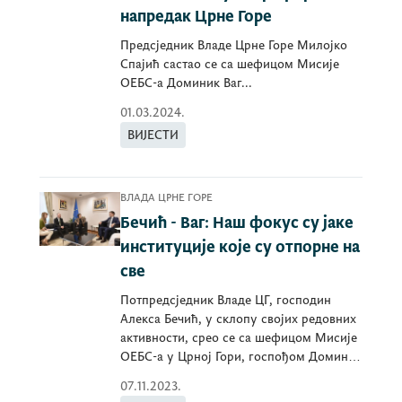
напредак Црне Горе
Предсједник Владе Црне Горе Милојко
Спајић састао се са шефицом Мисије
ОЕБС-а Доминик Ваг...
01.03.2024.
ВИЈЕСТИ
ВЛАДА ЦРНЕ ГОРЕ
Бечић - Ваг: Наш фокус су јаке
институције које су отпорне на
све
Потпредсједник Владе ЦГ, господин
Алекса Бечић, у склопу својих редовних
активности, срео се са шефицом Мисије
ОЕБС-а у Црној Гори, госпођом Доминик
Ваг.
07.11.2023.