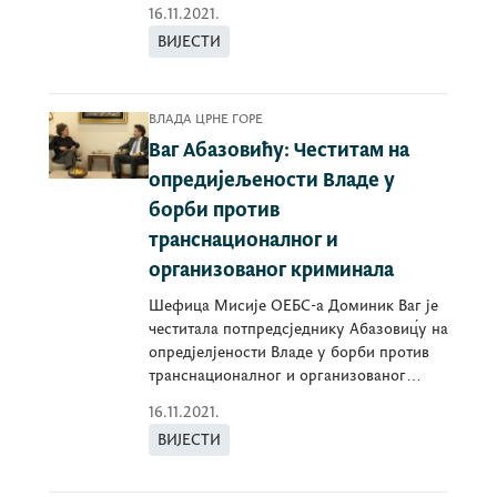
2020-2024.
16.11.2021.
ВИЈЕСТИ
ВЛАДА ЦРНЕ ГОРЕ
Ваг Абазовићу: Честитам на
опредијељености Владе у
борби против
транснационалног и
организованог криминала
Шефица Мисије ОЕБС-а Доминик Ваг је
честитала потпредсједнику Абазовиц́у на
опредјелјености Владе у борби против
транснационалног и организованог
криминала...
16.11.2021.
ВИЈЕСТИ