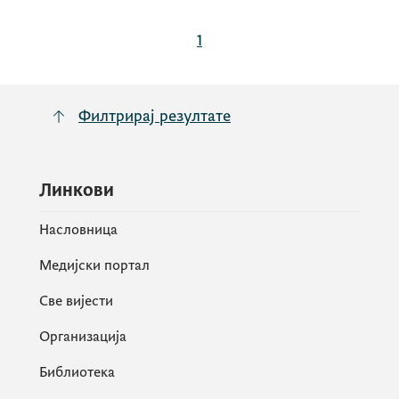
1
Филтрирај резултате
Линкови
Насловница
Медијски портал
Све вијести
Организација
Библиотека