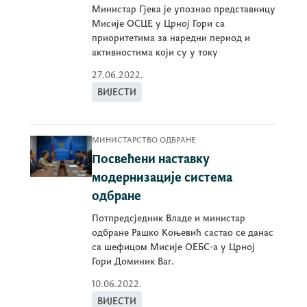
Министар Гјека је упознао представницу
Мисије ОСЦЕ у Црној Гори са
приоритетима за наредни период и
активностима који су у току
27.06.2022.
ВИЈЕСТИ
МИНИСТАРСТВО ОДБРАНЕ
Посвећени наставку
модернизације система
одбране
Потпредсједник Владе и министар
одбране Рашко Коњевић састао се данас
са шефицом Мисије ОЕБС-а у Црној
Гори Доминик Ваг.
10.06.2022.
ВИЈЕСТИ