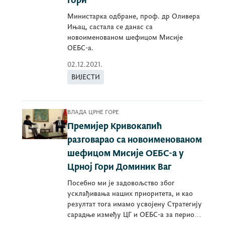
Гори
Министарка одбране, проф. др Оливера
Ињац, састала се данас са
новоименованом шефицом Мисије
ОЕБС-а.
02.12.2021.
ВИЈЕСТИ
ВЛАДА ЦРНЕ ГОРЕ
Премијер Кривокапић
разговарао са новоименованом
шефицом Мисије ОЕБС-а у
Црној Гори Доминик Ваг
Посебно ми је задовољство због
усклађивања наших приоритета, и као
резултат тога имамо усвојену Стратегију
сарадње између ЦГ и ОЕБС-а за период