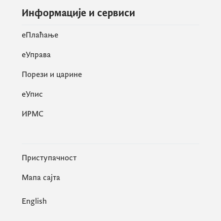
Информације и сервиси
eПлаћање
еУправа
Порези и царине
eУпис
ИРМС
Приступачност
Мапа сајта
English