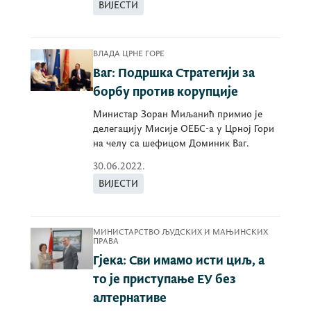
ВИЈЕСТИ
ВЛАДА ЦРНЕ ГОРЕ
Ваг: Подршка Стратегији за
борбу против корупције
Министар Зоран Миљанић примио је
делегацију Мисије ОЕБС-а у Црној Гори
на челу са шефицом Доминик Ваг.
30.06.2022.
ВИЈЕСТИ
МИНИСТАРСТВО ЉУДСКИХ И МАЊИНСКИХ
ПРАВА
Гјека: Сви имамо исти циљ, а
то је приступање ЕУ без
алтернативе