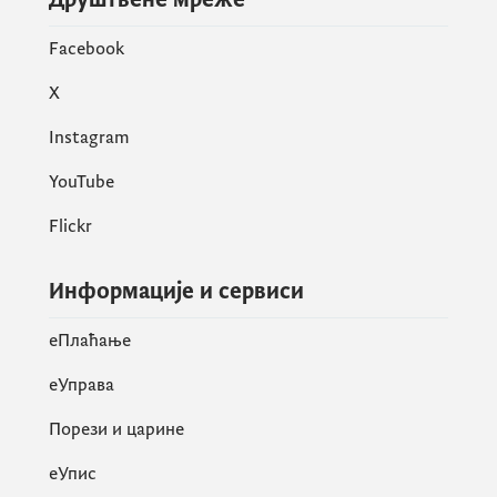
Facebook
X
Instagram
YouTube
Flickr
Информације и сервиси
eПлаћање
еУправа
Порези и царине
eУпис