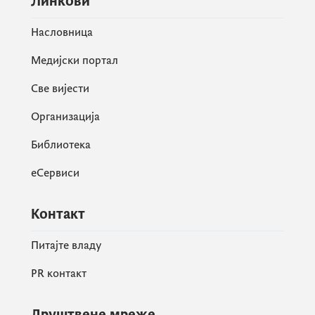
Линкови
Насловница
Медијски портал
Све вијести
Организација
Библиотека
еСервиси
Контакт
Питајте владу
PR контакт
Друштвене мреже