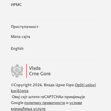
ИРМС
Приступачност
Мапа сајта
English
©Copyright 2026.
Влада Црне Горе
Opšti uslovi
korišćenja
Овај сајт штити
reCAPTCHA
и примјењује
Google
политику приватности
и
услове
коришћења услуге
.