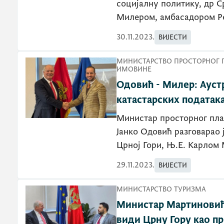
социјалну политику, др С
Милером, амбасадором Ре
30.11.2023.
ВИЈЕСТИ
МИНИСТАРСТВО ПРОСТОРНОГ 
ИМОВИНЕ
Одовић - Милер: Ауст
катастарских податак
Министар просторног пла
Јанко Одовић разговарао 
Црној Гори, Њ.Е. Карлом
29.11.2023.
ВИЈЕСТИ
МИНИСТАРСТВО ТУРИЗМА
Министар Мартиновић 
види Црну Гору као п