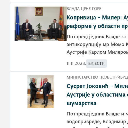
ВЛАДА ЦРНЕ ГОРЕ
Копривица – Милер: А
реформе у области пр
Потпредсједник Владе за 
антикорупцију мр Момо К
Аустрије Карлом Милеро
11.11.2023.
ВИЈЕСТИ
МИНИСТАРСТВО ПОЉОПРИВРЕД
Сусрет Јоковић – Миле
Аустрије у областима 
шумарства
Потпредсједник Владе и 
водопривреде, Владимир Ј