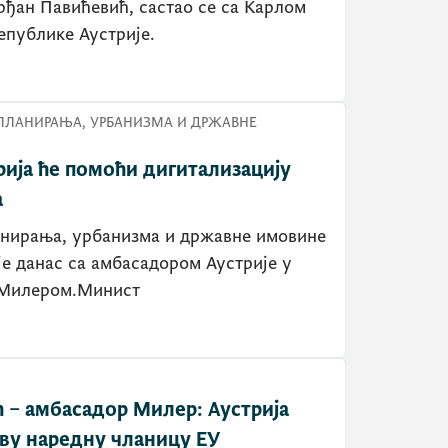
рђан Павићевић, састао се са Карлом
публике Аустрије.
ПЛАНИРАЊА, УРБАНИЗМА И ДРЖАВНЕ
рија ће помоћи дигитализацију
а
нирања, урбанизма и државне имовине
је данас са амбасадором Аустрије у
 Милером.Минист
– амбасадор Милер: Аустрија
рву наредну чланицу ЕУ