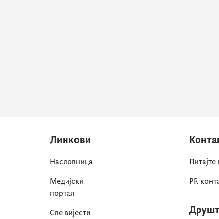
Линкови
Конта
Насловница
Питајте
Медијски
PR конт
портал
Друшт
Све вијести