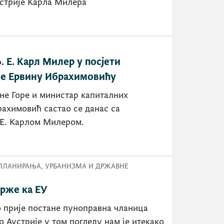
стрије Карла Милера
 Е. Карл Милер у посјети
де Ервину Ибрахимовићу
не Горе и министар капиталних
ахимовић састао се данас са
Е. Карлом Милером.
ПЛАНИРАЊА, УРБАНИЗМА И ДРЖАВНЕ
брже ка ЕУ
 прије постане пуноправна чланица
о Аустрије у том погледу нам је итекако