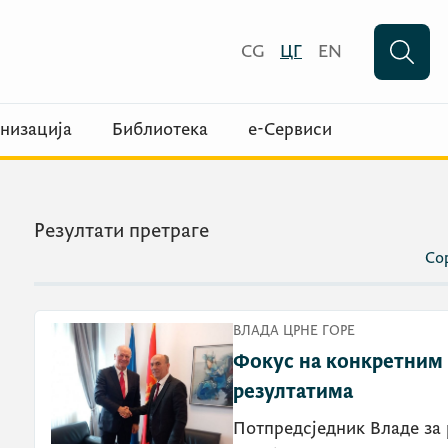
CG
ЦГ
EN
низација
Библиотека
е-Сервиси
Резултати претраге
Сор
ВЛАДА ЦРНЕ ГОРЕ
Фокус на конкретним
резултатима
Потпредсједник Владе за 