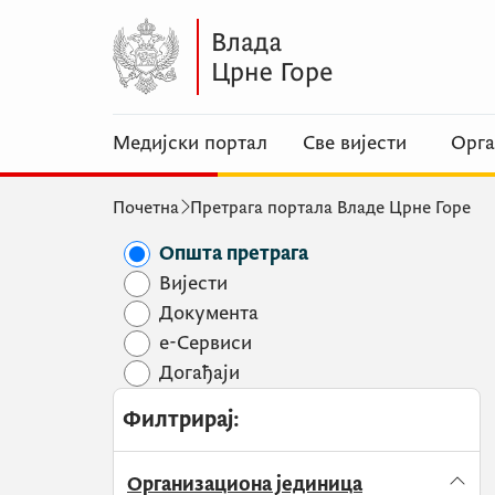
Медијски портал
Све вијести
Орга
Почетна
Претрага портала Владе Црне Горе
Општа претрага
Вијести
Документа
e-Сервиси
Догађаји
Филтрирај
:
Организациона јединица