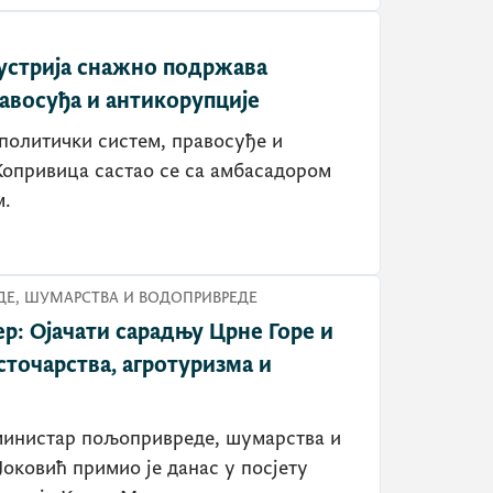
устрија снажно подржава
авосуђа и антикорупције
политички систем, правосуђе и
опривица састао се са амбасадором
м.
Е, ШУМАРСТВА И ВОДОПРИВРЕДЕ
р: Ојачати сарадњу Црне Горе и
сточарства, агротуризма и
министар пољопривреде, шумарства и
оковић примио је данас у посјету