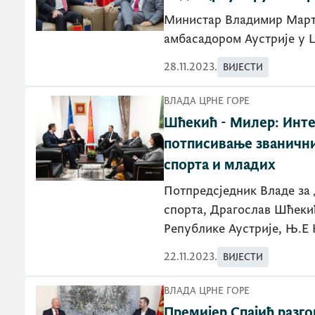
Министар Владимир Марти
амбасадором Аустрије у 
28.11.2023.
ВИЈЕСТИ
ВЛАДА ЦРНЕ ГОРЕ
Шћекић - Милер: Инте
потписивање званични
спорта и младих
Потпредсједник Владе за
спорта, Драгослав Шћекић
Републике Аустрије, Њ.Е
22.11.2023.
ВИЈЕСТИ
ВЛАДА ЦРНЕ ГОРЕ
Премијер Спајић разго