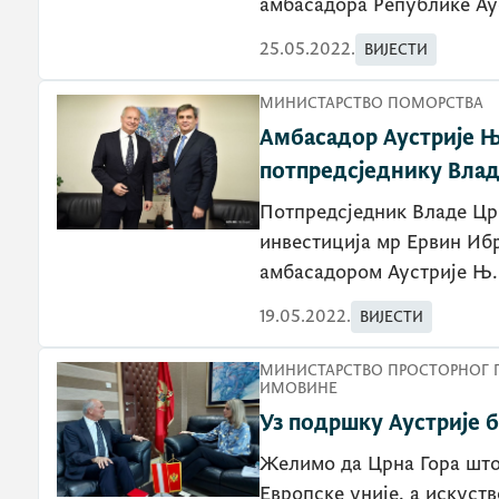
амбасадора Републике Ау
25.05.2022.
ВИЈЕСТИ
МИНИСТАРСТВО ПОМОРСТВА
Амбасадор Аустрије Њ.
потпредсједнику Вла
Потпредсједник Владе Цр
инвестиција мр Ервин Ибр
амбасадором Аустрије Њ.
19.05.2022.
ВИЈЕСТИ
МИНИСТАРСТВО ПРОСТОРНОГ 
ИМОВИНЕ
Уз подршку Аустрије 
Желимо да Црна Гора што
Европске уније, а искуств