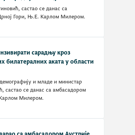
новић, састао се данас са
Црној Гори, Њ.Е. Карлом Милером.
нзивирати сарадњу кроз
х билатералних аката у области
 демографију и младе и министар
, састао се данас са амбасадором
 Карлом Милером.
варао са амбасадором Аустрије