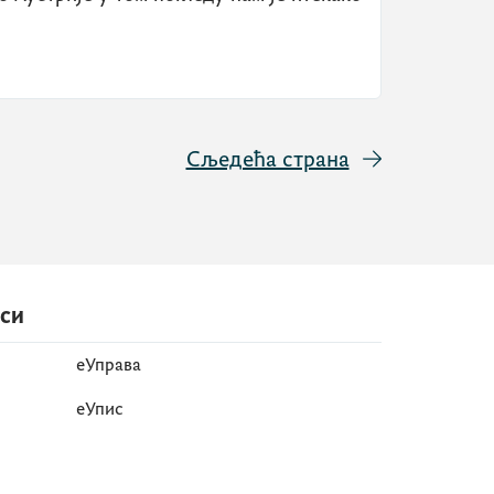
Сљедећа страна
иси
еУправа
eУпис