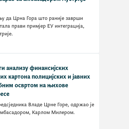
љу да Црна Гора што раније заврши
тала прави примјер ЕУ интеграција,
трије.
ти анализу финансијских
их картона полицијских и јавних
бним освртом на њихове
ресе
редсједника Владе Црне Горе, одржао је
 амбасадором, Карлом Милером.