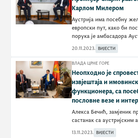
Карлом Милером
Аустрија има посебну же
европски пут, како би пос
порука је амбасадора Аус
20.11.2023.
ВИЈЕСТИ
ВЛАДА ЦРНЕ ГОРЕ
Неопходно је спровес
извјештаја и имовинск
функционера, са посе
пословне везе и инте
Алекса Бечић, замјеник п
састанак са аустријским
13.11.2023.
ВИЈЕСТИ