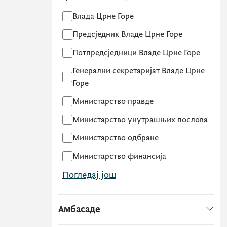
Влада Црне Горе
Предсједник Владе Црне Горе
Потпредсједници Владе Црне Горе
Генерални секретаријат Владе Црне
Горе
Министарство правде
Министарство унутрашњих послова
Министарство одбране
Министарство финансија
Погледај још
Амбасаде