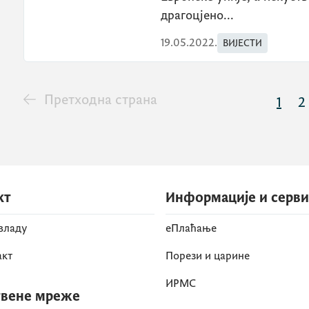
драгоцјено...
19.05.2022.
ВИЈЕСТИ
Претходна страна
1
2
кт
Информације и серв
 владу
eПлаћање
акт
Порези и царине
ИРМС
вене мреже