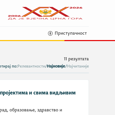
Приступачност
11
резултата
тирај по:
Релевантности
/
Најновије
/
Најчитаније
 пројектима и свима видљивим
рад, образовање, здравство и