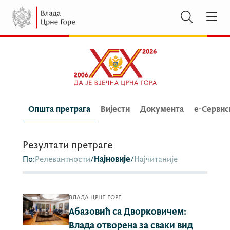
Општа претрага
Вијести
Документа
e-Сервис
Резултати претраге
По:
Релевантности
/
Најновије
/
Најчитаније
ВЛАДА ЦРНЕ ГОРЕ
Абазовић са Дворковичем:
Влада отворена за сваки вид