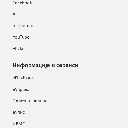
Facebook
X
Instagram
YouTube
Flickr
Информације и сервиси
eПлаћање
еУправа
Порези и царине
eУпис
ИРМС