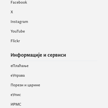
Facebook
X
Instagram
YouTube
Flickr
Информације и сервиси
eПлаћање
еУправа
Порези и царине
eУпис
ИРМС