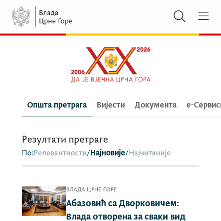
Општа претрага
Вијести
Документа
e-Сервис
Резултати претраге
По:
Релевантности
/
Најновије
/
Најчитаније
ВЛАДА ЦРНЕ ГОРЕ
Абазовић са Дворковичем:
Влада отворена за сваки вид