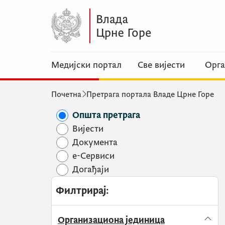
Медијски портал
Све вијести
Орга
Почетна
Претрага портала Владе Црне Горе
Општа претрага
Вијести
Документа
e-Сервиси
Догађаји
Филтрирај
:
Организациона јединица