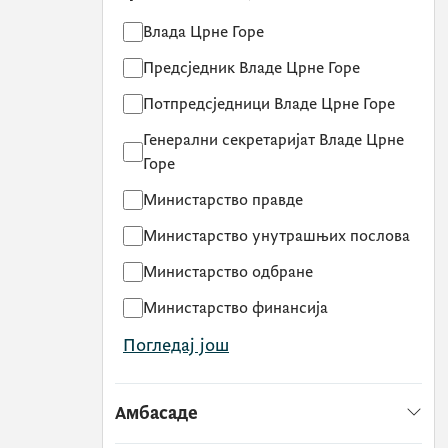
Влада Црне Горе
Предсједник Владе Црне Горе
Потпредсједници Владе Црне Горе
Генерални секретаријат Владе Црне
Горе
Министарство правде
Министарство унутрашњих послова
Министарство одбране
Министарство финансија
Погледај још
Амбасаде