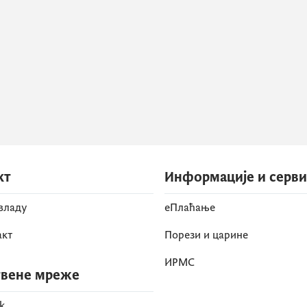
кт
Информације и серв
 владу
eПлаћање
акт
Порези и царине
ИРМС
вене мреже
k