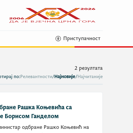
Приступачност
2
резултата
тирај по:
Релевантности
/
Најновије
/
Најчитаније
бране Рашка Коњевића са
е Борисом Ганделом
министар одбране Рашко Коњевић на