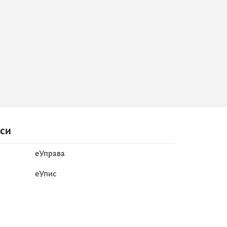
иси
еУправа
eУпис