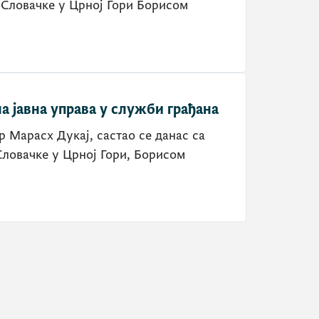
 Словачке у Црној Гори Борисом
а јавна управа у служби грађана
р Марасх Дукај, састао се данас са
ловачке у Црној Гори, Борисом