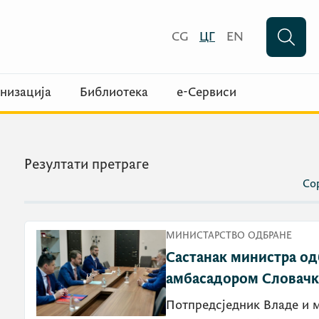
CG
ЦГ
EN
низација
Библиотека
е-Сервиси
Резултати претраге
Сор
МИНИСТАРСТВО ОДБРАНЕ
Састанак министра од
амбасадором Словачк
Потпредсједник Владе и 