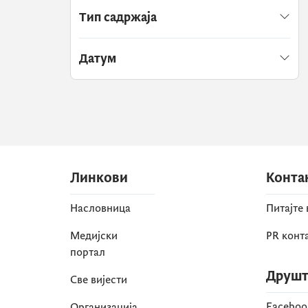
Тип садржаја
Датум
Линкови
Конта
Насловница
Питајте
Медијски
PR конт
портал
Друшт
Све вијести
Faceboo
Организација