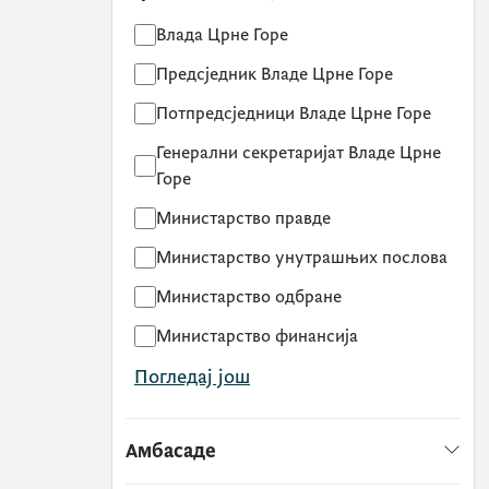
Влада Црне Горе
Предсједник Владе Црне Горе
Потпредсједници Владе Црне Горе
Генерални секретаријат Владе Црне
Горе
Министарство правде
Министарство унутрашњих послова
Министарство одбране
Министарство финансија
Погледај још
Амбасаде