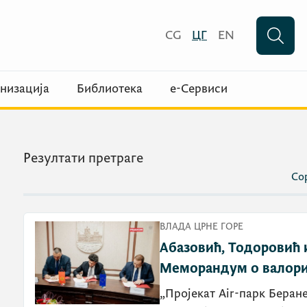
CG
ЦГ
EN
низација
Библиотека
е-Сервиси
Резултати претраге
Сор
ВЛАДА ЦРНЕ ГОРЕ
Абазовић, Тодоровић 
Меморандум о валориз
„Пројекат Air-парк Беран