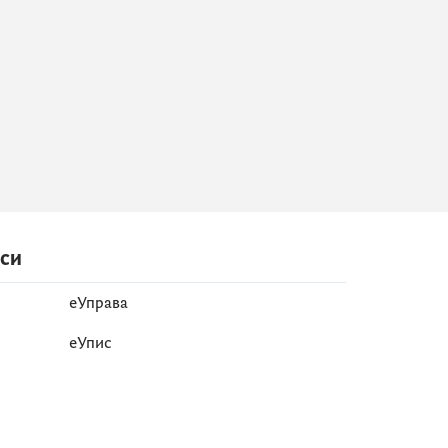
иси
еУправа
eУпис