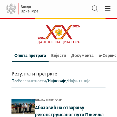
Општа претрага
Вијести
Документа
e-Сервис
Резултати претраге
По:
Релевантности
/
Најновије
/
Најчитаније
ВЛАДА ЦРНЕ ГОРЕ
Абазовић на отварању
реконструисаног пута Пљевља