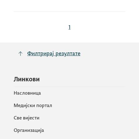
1
Филтрирај резултате
Линкови
Насловница
Медијски портал
Све вијести
Организација