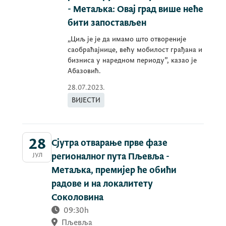
- Метаљка: Овај град више неће
бити запостављен
„Циљ је је да имамо што отвореније
саобраћајнице, већу мобилост грађана и
бизниса у наредном периоду”, казао је
Абазовић.
28.07.2023.
ВИЈЕСТИ
28
Сјутра отварање прве фазе
ЈУЛ
регионалног пута Пљевља -
Метаљка, премијер ће обићи
радове и на локалитету
Соколовина
09:30h
Пљевља