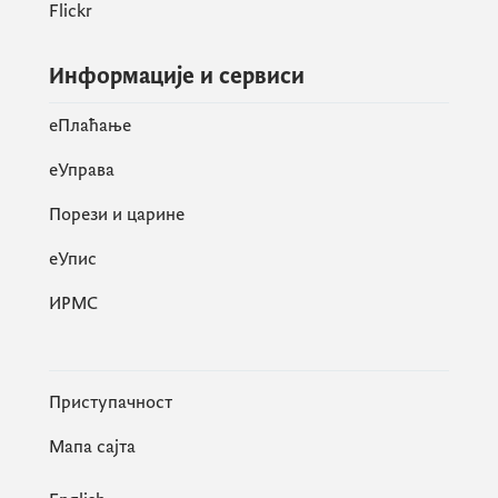
Flickr
Информације и сервиси
eПлаћање
еУправа
Порези и царине
eУпис
ИРМС
Приступачност
Мапа сајта