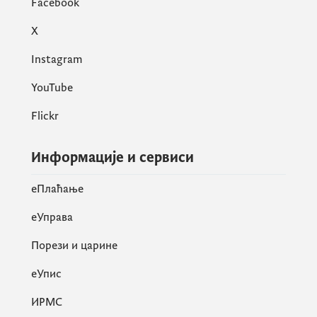
Facebook
X
Instagram
YouTube
Flickr
Информације и сервиси
eПлаћање
еУправа
Порези и царине
eУпис
ИРМС