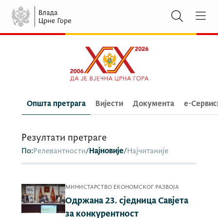
Општа претрага
Вијести
Документа
e-Сервис
Резултати претраге
По:
Релевантности
/
Најновије
/
Најчитаније
МИНИСТАРСТВО ЕКОНОМСКОГ РАЗВОЈА
Одржана 23. сједница Савјета
за конкурентност