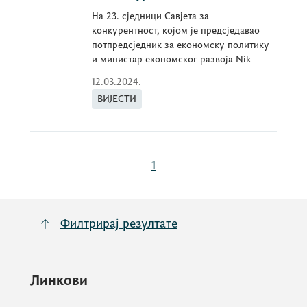
На 23. сједници Савјета за
конкурентност, којом је предсједавао
потпредсједник за економску политику
и министар економског развоја Nik
Gjeloshaj...
12.03.2024.
ВИЈЕСТИ
1
Филтрирај резултате
Линкови