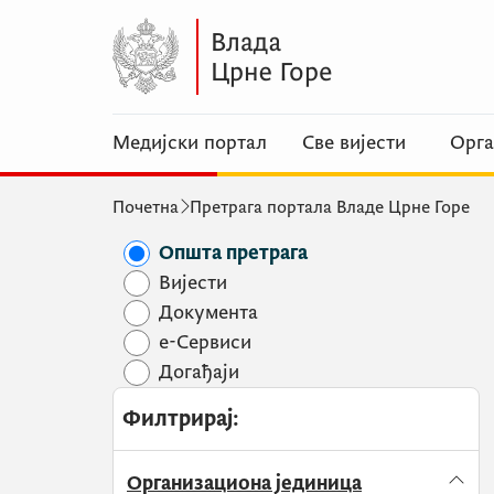
Медијски портал
Све вијести
Орга
Почетна
Претрага портала Владе Црне Горе
Општа претрага
Вијести
Документа
e-Сервиси
Догађаји
Филтрирај
:
Организациона јединица