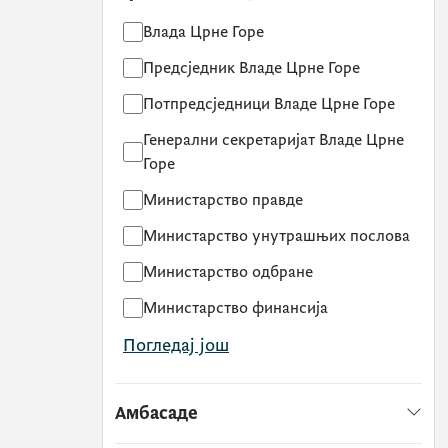
Влада Црне Горе
Предсједник Владе Црне Горе
Потпредсједници Владе Црне Горе
Генерални секретаријат Владе Црне
Горе
Министарство правде
Министарство унутрашњих послова
Министарство одбране
Министарство финансија
Погледај још
Амбасаде