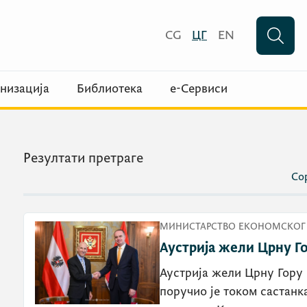
CG
ЦГ
EN
низација
Библиотека
е-Сервиси
Резултати претраге
Сор
МИНИСТАРСТВО ЕКОНОМСКОГ 
Аустрија жели Црну Го
Аустрија жели Црну Гору 
поручио је током састанк