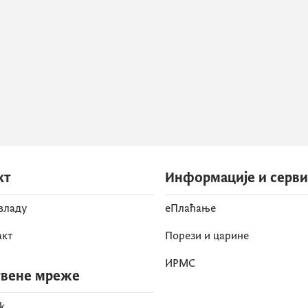
кт
Информације и серв
 владу
eПлаћање
акт
Порези и царине
ИРМС
вене мреже
k