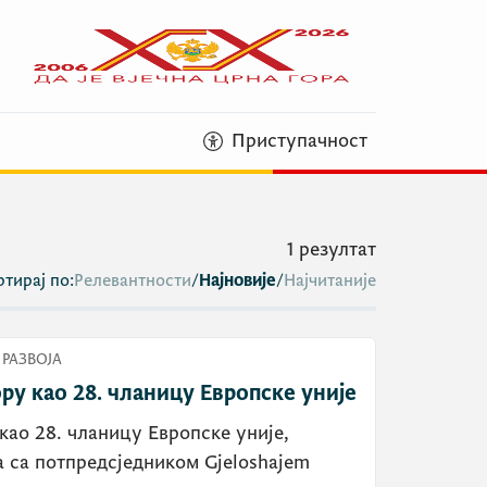
Приступачност
1
резултат
тирај по:
Релевантности
/
Најновије
/
Најчитаније
РАЗВОЈА
ру као 28. чланицу Европске уније
као 28. чланицу Европске уније,
а са потпредсједником Gjeloshajem