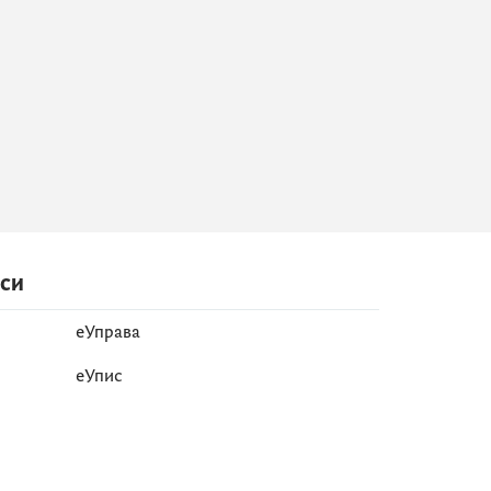
иси
еУправа
eУпис