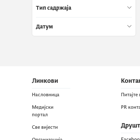
Тип садржаја
Датум
Линкови
Конта
Насловница
Питајте
Медијски
PR конт
портал
Друшт
Све вијести
Faceboo
Организација