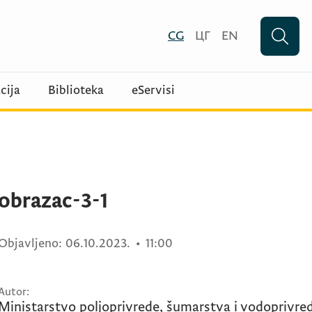
CG
ЦГ
EN
cija
Biblioteka
eServisi
obrazac-3-1
Objavljeno:
06.10.2023.
•
11:00
Autor:
Ministarstvo poljoprivrede, šumarstva i vodoprivre