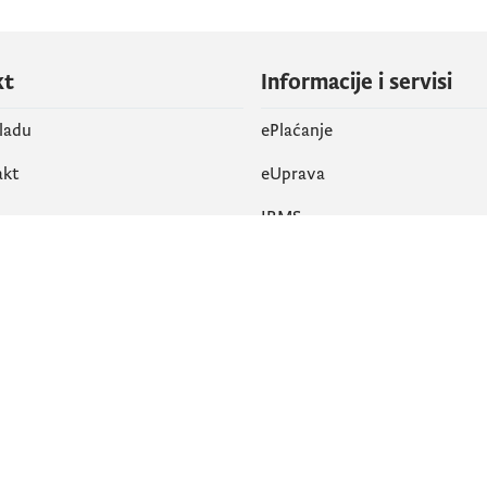
kt
Informacije i servisi
vladu
ePlaćanje
akt
eUprava
IRMS
vene mreže
k
Pristupačnost
am
English