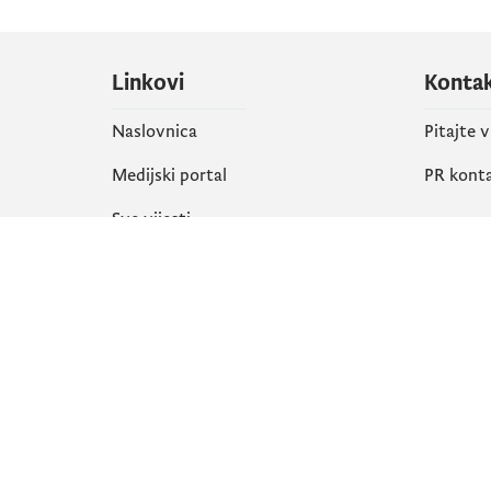
Linkovi
Konta
Naslovnica
Pitajte 
Medijski portal
PR kont
Sve vijesti
Društ
Organizacija
Faceboo
Biblioteka
X
eServisi
Instagr
YouTube
Flickr