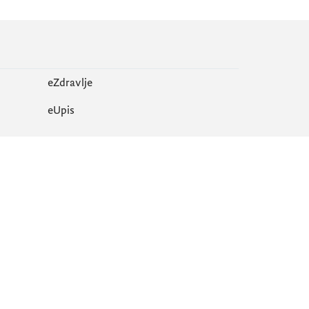
eZdravlje
еUpis
Mapa sajta