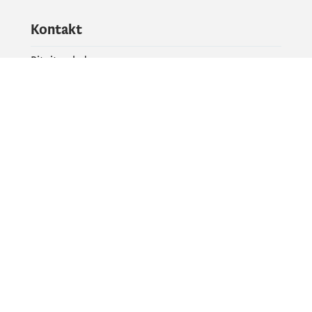
Kontakt
Pitajte vladu
PR kontakt
Društvene mreže
Facebook
X
Instagram
YouTube
Flickr