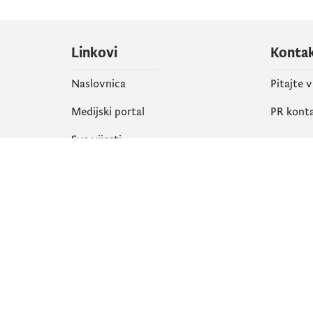
Linkovi
Konta
Naslovnica
Pitajte 
Medijski portal
PR kont
Sve vijesti
Društ
Organizacija
Faceboo
Biblioteka
X
eServisi
Instagr
YouTube
Flickr