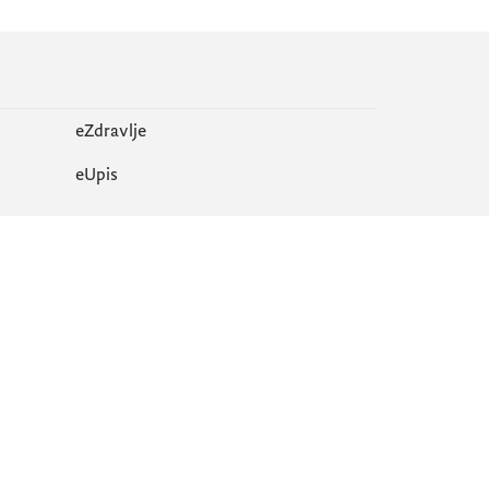
eZdravlje
еUpis
Mapa sajta