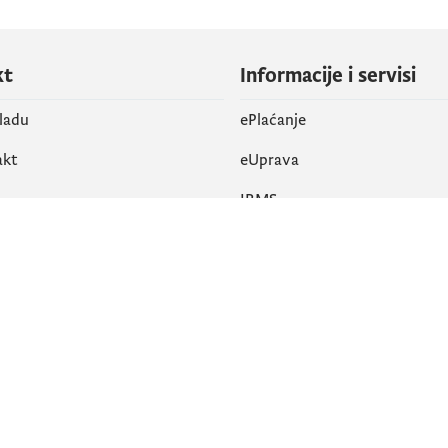
kt
Informacije i servisi
vladu
ePlaćanje
akt
eUprava
IRMS
vene mreže
k
Pristupačnost
am
English