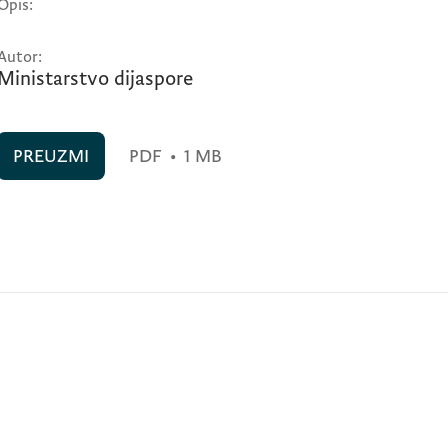
Opis:
Autor:
Ministarstvo dijaspore
PREUZMI
PDF
•
1 MB