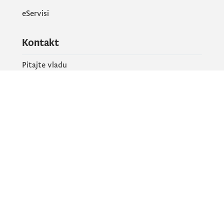
eServisi
Kontakt
Pitajte vladu
PR kontakt
Društvene mreže
Facebook
X
Instagram
YouTube
Flickr