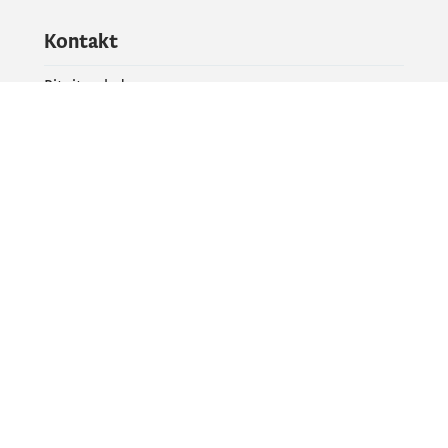
Kontakt
Pitajte vladu
PR kontakt
Društvene mreže
Facebook
X
Instagram
YouTube
Flickr