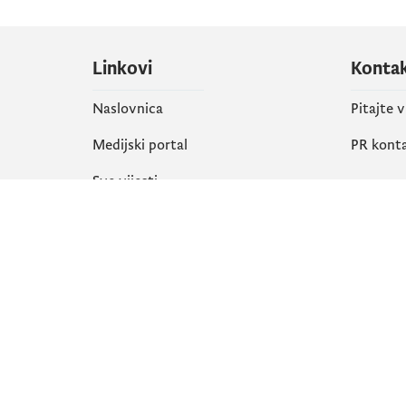
Linkovi
Konta
Naslovnica
Pitajte 
Medijski portal
PR kont
Sve vijesti
Društ
Organizacija
Faceboo
Biblioteka
X
eServisi
Instagr
YouTube
Flickr