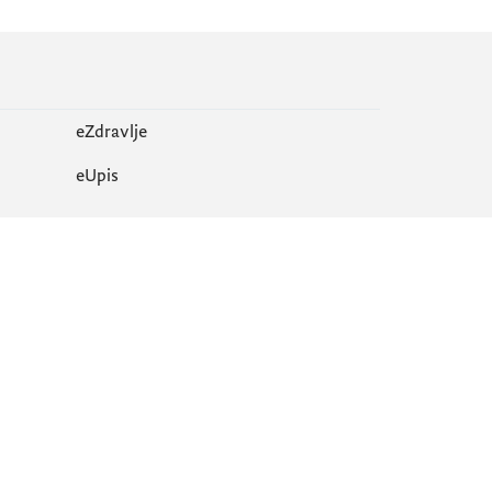
eZdravlje
еUpis
Mapa sajta