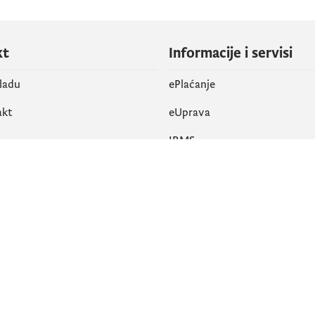
kt
Informacije i servisi
vladu
ePlaćanje
akt
eUprava
IRMS
vene mreže
k
Pristupačnost
am
English