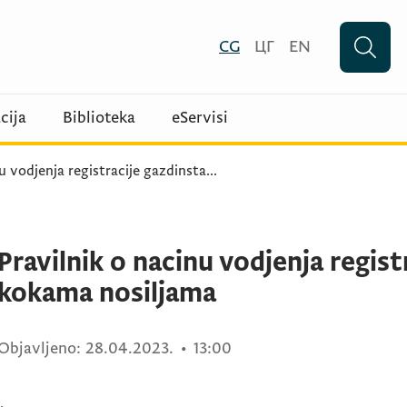
CG
ЦГ
EN
cija
Biblioteka
eServisi
u vodjenja registracije gazdinsta
...
Pravilnik o nacinu vodjenja regist
kokama nosiljama
Objavljeno:
28.04.2023.
•
13:00