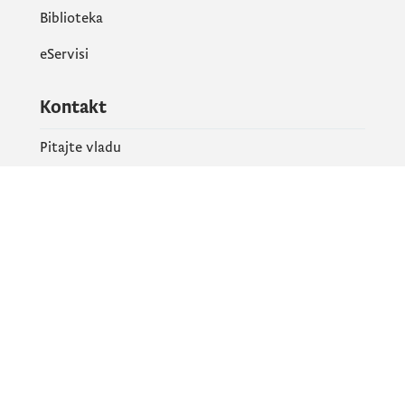
Biblioteka
eServisi
Kontakt
Pitajte vladu
PR kontakt
Društvene mreže
Facebook
X
Instagram
YouTube