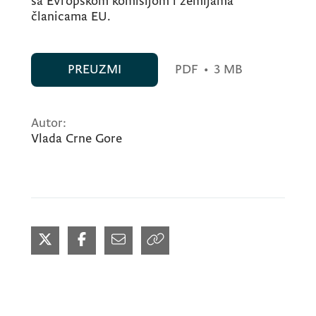
sa Evropskom komisijom i zemljama
članicama EU.
PREUZMI
PDF
•
3 MB
Autor:
Vlada Crne Gore