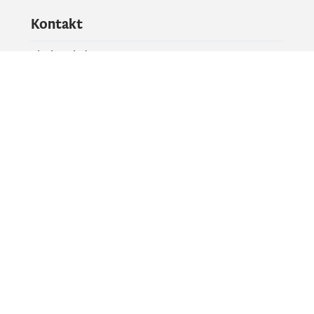
Kontakt
Pitajte vladu
PR kontakt
Društvene mreže
Facebook
X
Instagram
YouTube
Flickr
Informacije i servisi