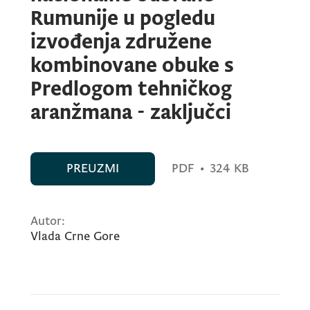
Rumunije u pogledu
izvođenja združene
kombinovane obuke s
Predlogom tehničkog
aranžmana - zaključci
PREUZMI
PDF
•
324 KB
Autor:
Vlada Crne Gore