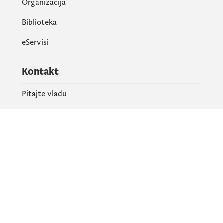
Organizacija
Biblioteka
eServisi
Kontakt
Pitajte vladu
PR kontakt
Društvene mreže
Facebook
X
Instagram