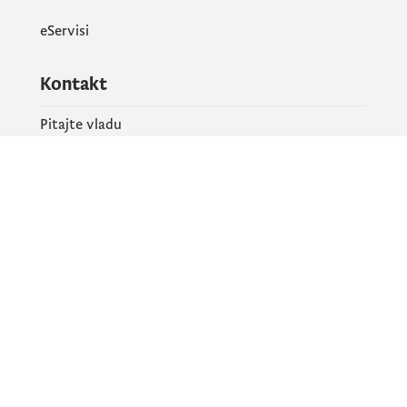
eServisi
Kontakt
Pitajte vladu
PR kontakt
Društvene mreže
Facebook
X
Instagram
YouTube
Flickr