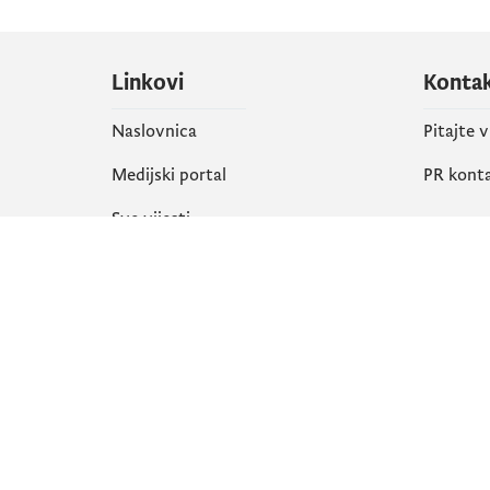
Linkovi
Konta
Naslovnica
Pitajte 
Medijski portal
PR kont
Sve vijesti
Društ
Organizacija
Faceboo
Biblioteka
X
eServisi
Instagr
YouTube
Flickr