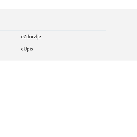
eZdravlje
еUpis
Mapa sajta