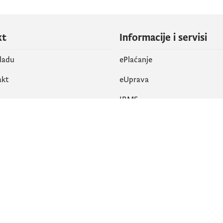
kt
Informacije i servisi
vladu
ePlaćanje
akt
eUprava
IRMS
vene mreže
k
Pristupačnost
am
English