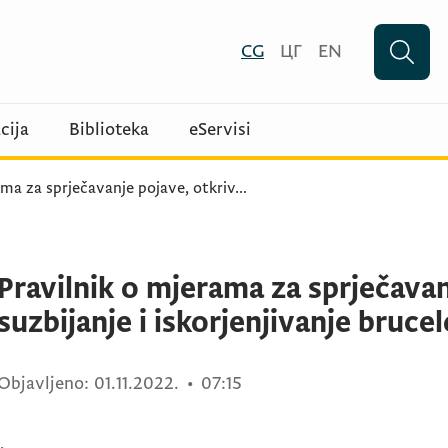
CG
ЦГ
EN
cija
Biblioteka
eServisi
ama za sprječavanje pojave, otkriv
...
Pravilnik o mjerama za sprječavan
suzbijanje i iskorjenjivanje bruce
Objavljeno:
01.11.2022.
•
07:15