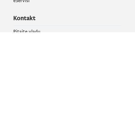
eServisi
Kontakt
Pitajte vladu
PR kontakt
Društvene mreže
Facebook
X
Instagram
YouTube
Flickr