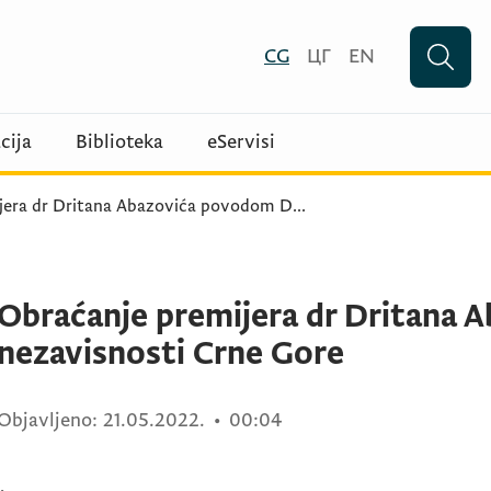
CG
ЦГ
EN
cija
Biblioteka
eServisi
jera dr Dritana Abazovića povodom D
...
Obraćanje premijera dr Dritana
nezavisnosti Crne Gore
Objavljeno:
21.05.2022.
•
00:04