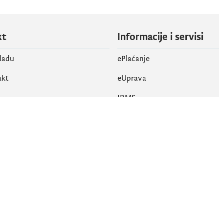
kt
Informacije i servisi
vladu
ePlaćanje
akt
eUprava
IRMS
vene mreže
k
Pristupačnost
am
English