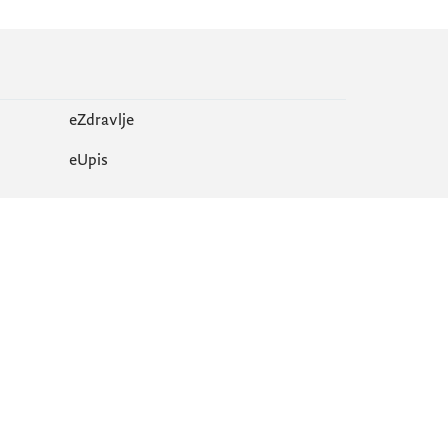
eZdravlje
еUpis
Mapa sajta