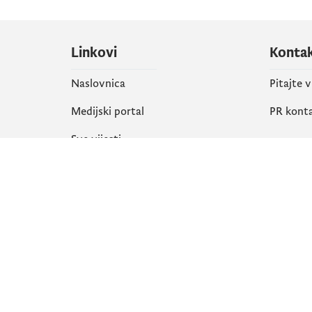
Linkovi
Konta
Naslovnica
Pitajte 
Medijski portal
PR kont
Sve vijesti
Društ
Organizacija
Faceboo
Biblioteka
X
eServisi
Instagr
YouTube
Flickr