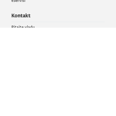
eServisi
Kontakt
Pitajte vladu
PR kontakt
Društvene mreže
Facebook
X
Instagram
YouTube
Flickr