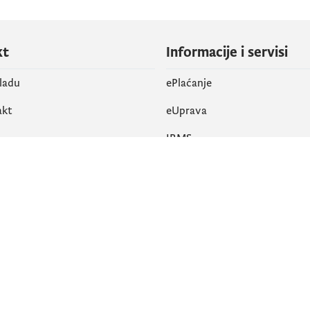
kt
Informacije i servisi
vladu
ePlaćanje
akt
eUprava
IRMS
vene mreže
k
Pristupačnost
am
English