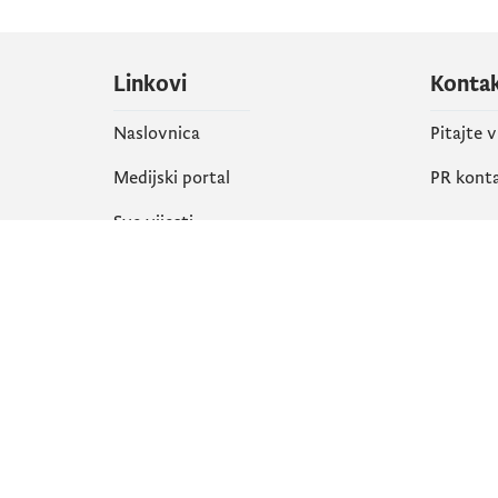
Linkovi
Konta
Naslovnica
Pitajte 
Medijski portal
PR kont
Sve vijesti
Društ
Organizacija
Faceboo
Biblioteka
X
eServisi
Instagr
YouTube
Flickr