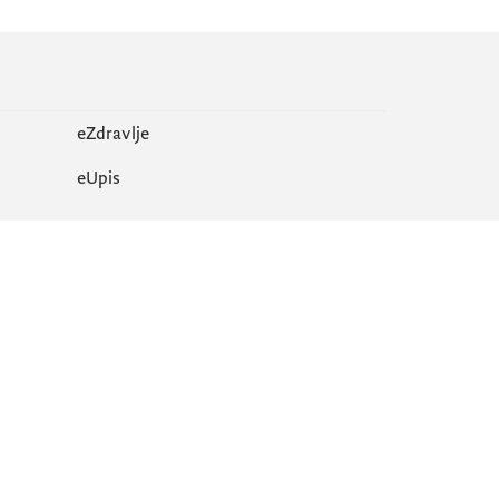
eZdravlje
еUpis
Mapa sajta