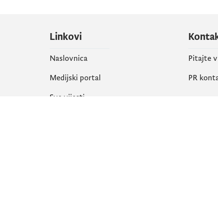
Linkovi
Konta
Naslovnica
Pitajte 
Medijski portal
PR kont
Sve vijesti
Društ
Organizacija
Faceboo
Biblioteka
X
eServisi
Instagr
YouTube
Flickr