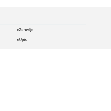
eZdravlje
еUpis
Mapa sajta