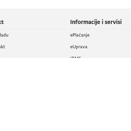
kt
Informacije i servisi
vladu
ePlaćanje
akt
eUprava
IRMS
vene mreže
k
Pristupačnost
am
English