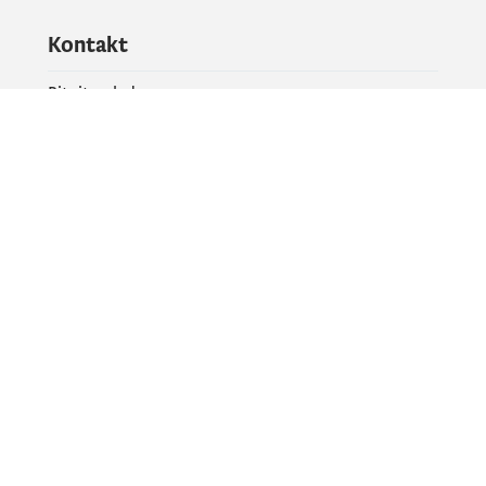
Kontakt
Pitajte vladu
PR kontakt
Društvene mreže
Facebook
X
Instagram
YouTube
Flickr