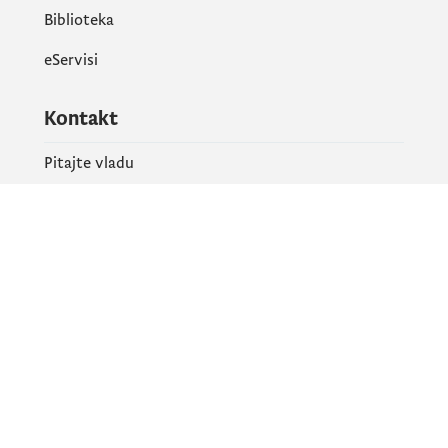
Biblioteka
eServisi
Kontakt
Pitajte vladu
PR kontakt
Društvene mreže
Facebook
X
Instagram
YouTube