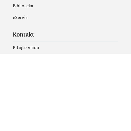
Biblioteka
eServisi
Kontakt
Pitajte vladu
PR kontakt
Društvene mreže
Facebook
X
Instagram
YouTube