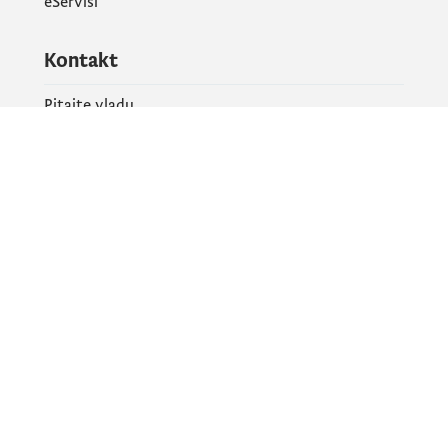
eServisi
Kontakt
Pitajte vladu
PR kontakt
Društvene mreže
Facebook
X
Instagram
YouTube
Flickr