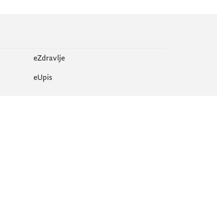
eZdravlje
еUpis
Mapa sajta