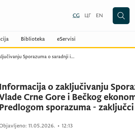
CG
ЦГ
EN
cija
Biblioteka
eServisi
ključivanju Sporazuma o saradnji i
...
Informacija o zaključivanju Spor
Vlade Crne Gore i Bečkog ekono
Predlogom sporazuma - zaključci
Objavljeno:
11.05.2026.
•
12:13