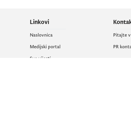
Linkovi
Konta
Naslovnica
Pitajte 
Medijski portal
PR kont
Sve vijesti
Društ
Organizacija
Faceboo
Biblioteka
X
eServisi
Instagr
YouTube
Flickr