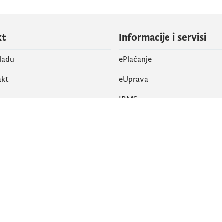
kt
Informacije i servisi
vladu
ePlaćanje
akt
eUprava
IRMS
vene mreže
k
Pristupačnost
am
English