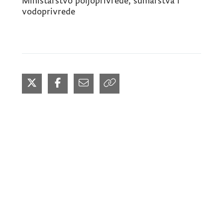
Ministarstvo poljoprivrede, šumarstva i
vodoprivrede