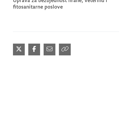
Uprava za bezbjednost hrane, veterinu i
fitosanitarne poslove