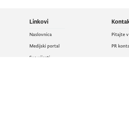
Linkovi
Konta
Naslovnica
Pitajte 
Medijski portal
PR kont
Sve vijesti
Društ
Organizacija
Faceboo
Biblioteka
X
eServisi
Instagr
YouTube
Flickr