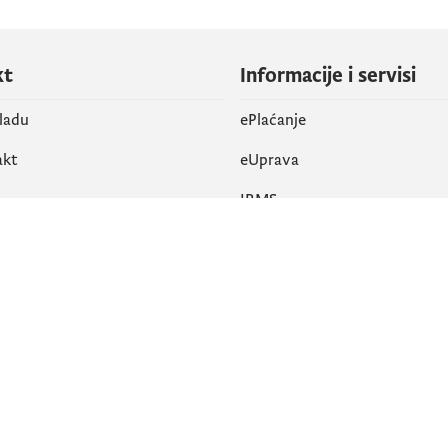
kt
Informacije i servisi
vladu
ePlaćanje
akt
eUprava
IRMS
vene mreže
k
Pristupačnost
am
English