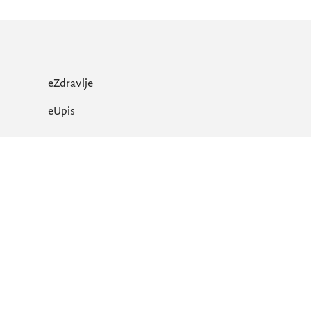
eZdravlje
еUpis
Mapa sajta