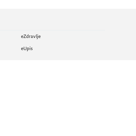
eZdravlje
еUpis
Mapa sajta