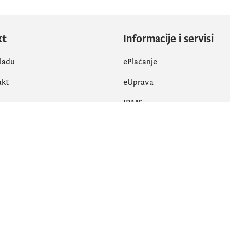
kt
Informacije i servisi
vladu
ePlaćanje
akt
eUprava
IRMS
vene mreže
k
Pristupačnost
am
English