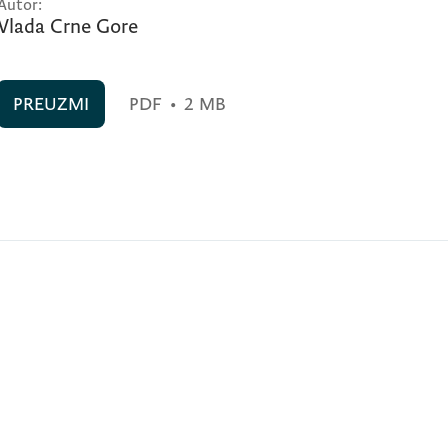
Autor:
Vlada Crne Gore
PREUZMI
PDF
•
2 MB