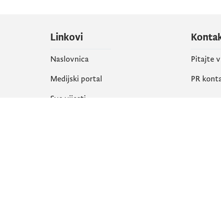
Linkovi
Konta
Naslovnica
Pitajte 
Medijski portal
PR kont
Sve vijesti
Društ
Organizacija
Faceboo
Biblioteka
X
eServisi
Instagr
YouTube
Flickr